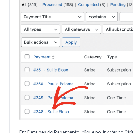
Em
Detalhes do Pagamento
, clique no link
Ver no Str