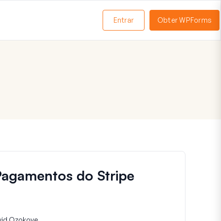
Entrar
Obter WPForms
ternar
enu
Pagamentos do Stripe
vid Ozokoye