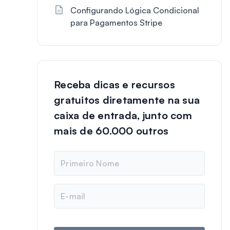
Configurando Lógica Condicional
para Pagamentos Stripe
Receba dicas e recursos
gratuitos diretamente na sua
caixa de entrada, junto com
mais de 60.000 outros
N
o
m
e
E
-
m
a
i