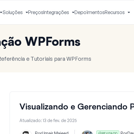
Soluções
Preços
Integrações
Depoimentos
Recursos
Alternar
Alternar
Alternar
Al
Menu
Menu
Menu
M
ação WPForms
eferência e Tutoriais para WPForms
Visualizando e Gerenciando 
Atualizado:
13 de fev. de 2025
Por
Umair Majeed
Por
Da
REVISADO