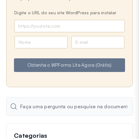
Digite o URL do seu site WordPress para instalar
N
E
o
-
m
m
e
a
Obtenha o WPForms Lite Agora (Grátis)
i
l
Categorias