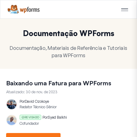
Documentação WPForms
Documentação, Materiais de Referência e Tutoriais
para WPForms
Baixando uma Fatura para WPForms
Atualizado:
30 de nov. de 2023
Por
David Ozokoye
Redator Técnico Sênior
Por
Syed Balkhi
REVISADO
Cofundador