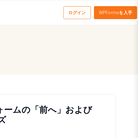
ログイン
WPFormsを入手
メ
ニ
ュ
ー
を
切
り
替
え
る
ォームの「前へ」および
ズ