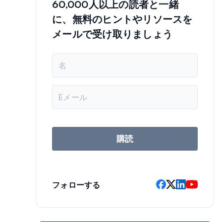
60,000人以上の読者と一緒
に、無料のヒントやリソースを
メールで受け取りましょう
名
前
メ
ー
ル
ア
ド
レ
購読
ス
フォローする