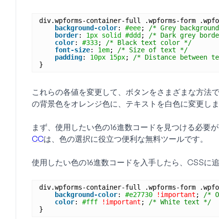
div.wpforms-container-full .wpforms-form .wpfo
background-color
: 
#eee
; 
/* Grey background
border
: 
1px
solid
#ddd
; 
/* Dark grey borde
color
: 
#333
; 
/* Black text color */
font-size
: 
1em
; 
/* Size of text */
padding
: 
10px
15px
; 
/* Distance between te
}
これらの各値を変更して、ボタンをさまざまな方法
の背景色をオレンジ色に、テキストを白色に変更し
まず、使用したい色の16進数コードを見つける必要
CC
は、色の選択に役立つ便利な無料ツールです。
使用したい色の16進数コードを入手したら、CSSに
div.wpforms-container-full .wpforms-form .wpfo
background-color
: 
#e27730
!important
; 
/* O
color
: 
#fff
!important
; 
/* White text */
}