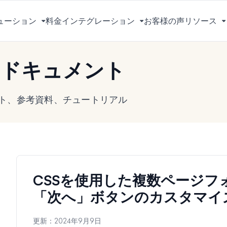
ューション
料金
インテグレーション
お客様の声
リソース
メ
メ
ニ
ニ
ュ
ュ
s ドキュメント
ー
ー
を
を
切
切
メント、参考資料、チュートリアル
り
り
替
替
え
え
る
る
CSSを使用した複数ページフ
「次へ」ボタンのカスタマイ
更新：
2024年9月9日