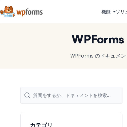
機能
ソリ
メ
ニ
ュ
WPForm
ー
を
切
WPForms のドキュ
り
替
え
る
カテゴリ