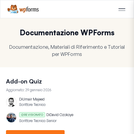
Documentazione WPForms
Documentazione, Materiali di Riferimento e Tutorial
per WPForms
Add-on Quiz
Aggiornato:
29 gennaio 2026
Di
Umair Majeed
Scrittore Tecnico
Di
David Ozokoye
REVISIONATO
Scrittore Tecnico Senior