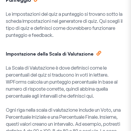
Le impostazioni del quiz a punteggio si trovano sotto la
scheda
Impostazioni
nel generatore di quiz. Qui scegli il
tipo di quiz e definisci come dovrebbero funzionare
punteggio e feedback.
Impostazione della Scala di Valutazione
La
Scala di Valutazione
è dove definisci come le
percentuali del quiz si traducono in voti in lettere.
WPForms calcola un punteggio percentuale in base al
numero di risposte corrette, quindi abbina quella
percentuale agli intervalli che definisci qui.
Ogni riga nella scala di valutazione include un
Voto
, una
Percentuale Iniziale
e una
Percentuale Finale
. Insieme,
questi valori creano un intervallo. Ad esempio, potresti
definire A da 90 a 100, B da 80 a 89 e così via. La cosa