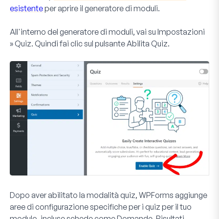
esistente
per aprire il generatore di moduli.
All'interno del generatore di moduli, vai su
Impostazioni
» Quiz
. Quindi fai clic sul pulsante
Abilita Quiz
.
Dopo aver abilitato la modalità quiz, WPForms aggiunge
aree di configurazione specifiche per i quiz per il tuo
modulo, incluse schede come
Domande
,
Risultati
,