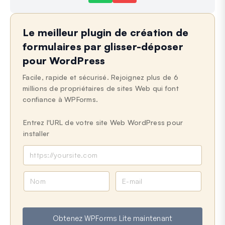
Toujours bloqué ?
Comment pouvons-nous vous aider ?
Le meilleur plugin de création de
Dernière mise à jour le 27 sept. 2024
formulaires par glisser-déposer
pour WordPress
Facile, rapide et sécurisé. Rejoignez plus de 6
millions de propriétaires de sites Web qui font
confiance à WPForms.
Entrez l'URL de votre site Web WordPress pour
installer
N
E
o
-
m
m
a
Obtenez WPForms Lite maintenant
i