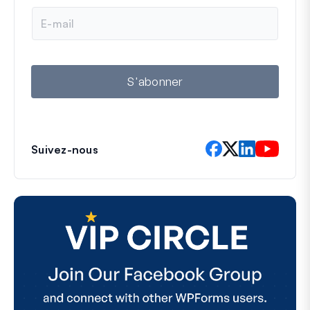
E
-
m
a
i
l
S'abonner
Suivez-nous