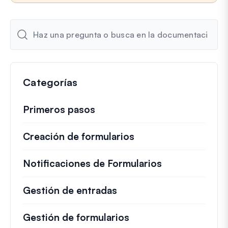
l
e
c
t
r
ó
n
Categorías
i
c
o
Primeros pasos
Creación de formularios
Notificaciones de Formularios
Gestión de entradas
Gestión de formularios