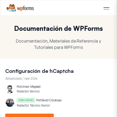
Documentación de WPForms
Documentación, Materiales de Referencia y
Tutoriales para WPForms
Configuración de hCaptcha
Actualizado:
1 abr 2026
Por
Umair Majeed
Redactor técnico
Por
David Ozokoye
REVISADO
Redactor Técnico Senior