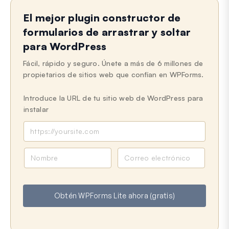
Aún atascado?
¿Cómo podemos ayudar?
El mejor plugin constructor de
Última actualización el 01 abr 2026
formularios de arrastrar y soltar
para WordPress
Fácil, rápido y seguro. Únete a más de 6 millones de
propietarios de sitios web que confían en WPForms.
Introduce la URL de tu sitio web de WordPress para
instalar
N
C
o
o
m
r
b
r
Obtén WPForms Lite ahora (gratis)
r
e
e
o
e