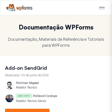
Documentação WPForms
Documentação, Materiais de Referência e Tutoriais
para WPForms
Add-on SendGrid
Atualizado:
30 de junho de 2026
Por
Umair Majeed
Redator Técnico
Por
David Ozokoye
REVISTO
Redator Técnico Sénior