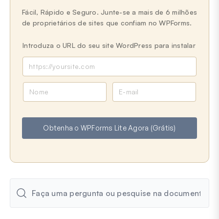
Fácil, Rápido e Seguro. Junte-se a mais de 6 milhões
de proprietários de sites que confiam no WPForms.
Introduza o URL do seu site WordPress para instalar
N
E
o
m
m
a
e
i
Obtenha o WPForms Lite Agora (Grátis)
l