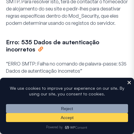
SMTP. Para resolver isto, terá de contactar o fornecedor
de alojamento do seu site e pedir-lhes para desativar
regras específicas dentro do Mod_Security, que eles
podem determinar usando os registos do servidor.
Erro: 535 Dados de autenticação
incorretos
“ERRO SMTP: Falha no comando de palavra-passe: 535
Dados de autenticação incorretos”
Este erro geralmente resulta de permissões de servidor
excessivamente rigorosas, que o seu fornecedor de
alojamento deve ser capaz de o ajudar a resolver. Para
gestão de servidores WHM / cPanel, pode pedir
especificamente ao fornecedor de alojamento do seu
site para mudar a definição “Restringir SMTP de saída a
root, exim e mailman” de “Ligado” para “Desligado”.