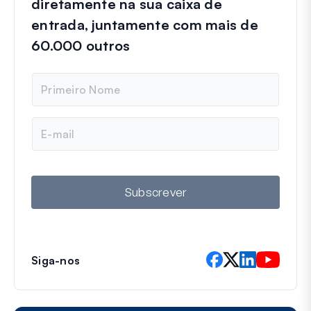
diretamente na sua caixa de
entrada, juntamente com mais de
60.000 outros
N
o
m
e
E
m
a
i
l
Subscrever
Siga-nos