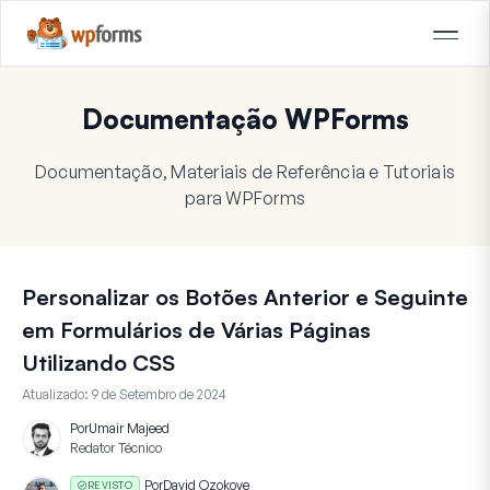
Documentação WPForms
Documentação, Materiais de Referência e Tutoriais
para WPForms
Personalizar os Botões Anterior e Seguinte
em Formulários de Várias Páginas
Utilizando CSS
Atualizado:
9 de Setembro de 2024
Por
Umair Majeed
Redator Técnico
Por
David Ozokoye
REVISTO