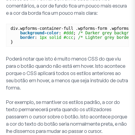
comentários, a cor de fundo fica um pouco mais escura
e a cor da borda fica um pouco mais clara:
div.wpforms-container-full .wpforms-form .wpforms-p
background-color
: 
#ddd
; 
/* Darker grey backgrou
border
: 
1px
solid
#ccc
; 
/* Lighter grey border 
}
Poderá notar que isto é muito menos CSS do que viu
para o botão quando não está em hover. Isto acontece
porque o CSS aplicará todos os estilos anteriores ao
seu botão em hover, a menos que seja instruído de outra
forma.
Por exemplo, se mantiver os estilos padrão, a cor do
texto permanecerá preta quando os utilizadores
passarem o cursor sobre o botão. Isto acontece porque
a cor do texto do botão seria normalmente preta, e não
lhe dissemos para mudar ao passar o cursor.