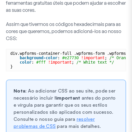
ferramentas gratuitas úteis que podem ajudar a escolher
as suas cores.
Assim que tivermos os códigos hexadecimais para as
cores que queremos, podemos adicioná-los ao nosso
CSS:
div.wpforms-container-full .wpforms-form .wpforms-p
background-color
: 
#e27730
!important
; 
/* Orange
color
: 
#fff
!important
; 
/* White text */
}
Nota
: Ao adicionar CSS ao seu site, pode ser
necessário incluir
!important
antes do ponto
e vírgula para garantir que os seus estilos
personalizados são aplicados com sucesso.
Consulte o nosso guia para
resolver
problemas de CSS
para mais detalhes.