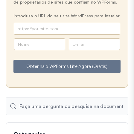
de proprietários de sites que confiam no WPForms.
Introduza o URL do seu site WordPress para instalar
N
E
o
m
m
a
e
i
Obtenha o WPForms Lite Agora (Grátis)
l