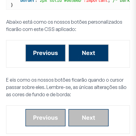
border
: 
2px
solid
#003B6D
!important
; 
/* Dark b
}
Abaixo está como os nossos botões personalizados
ficarão com este CSS aplicado:
E eis como os nossos botões ficarão quando o cursor
passar sobre eles. Lembre-se, as únicas alterações são
as cores de fundo e de borda: