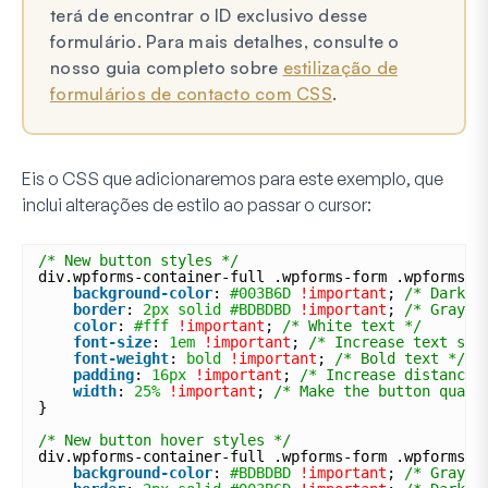
terá de encontrar o ID exclusivo desse
formulário. Para mais detalhes, consulte o
nosso guia completo sobre
estilização de
formulários de contacto com CSS
.
Eis o CSS que adicionaremos para este exemplo, que
inclui alterações de estilo ao passar o cursor:
/* New button styles */
div.wpforms-container-full .wpforms-form .wpforms-p
background-color
: 
#003B6D
!important
; 
/* Dark b
border
: 
2px
solid
#BDBDBD
!important
; 
/* Gray b
color
: 
#fff
!important
; 
/* White text */
font-size
: 
1em
!important
; 
/* Increase text siz
font-weight
: 
bold
!important
; 
/* Bold text */
padding
: 
16px
!important
; 
/* Increase distance 
width
: 
25%
!important
; 
/* Make the button quart
}
/* New button hover styles */
div.wpforms-container-full .wpforms-form .wpforms-p
background-color
: 
#BDBDBD
!important
; 
/* Gray b