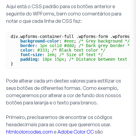
Aqui está o CSS padrão para os botões anterior e
seguinte do WPForms, bem como comentários para
notar o que cada linha de CSS faz:
div.wpforms-container-full .wpforms-form .wpforms-p
background-color
: 
#eee
; 
/* Grey background */
border
: 
1px
solid
#ddd
; 
/* Dark grey border */
color
: 
#333
; 
/* Black text color */
font-size
: 
1em
; 
/* Size of text */
padding
: 
10px
15px
; 
/* Distance between text an
}
Pode alterar cada um destes valores para estilizar os
seus botões de diferentes formas. Como exemplo,
começaremos por alterar a cor de fundo dos nossos
botões para laranja e o texto para branco.
Primeiro, precisaremos de encontrar os códigos
hexadecimais para as cores que queremos usar.
htmlcolorcodes.com
e
Adobe Color CC
são