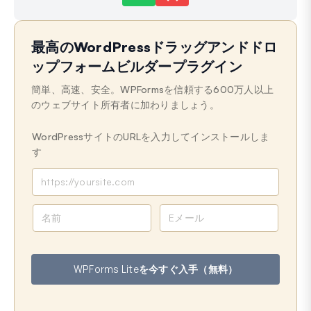
まだ解決しませんか？
どうすればお手伝いできますか？
最高のWordPressドラッグアンドドロ
最終更新日: 2025年4月30日
ップフォームビルダープラグイン
簡単、高速、安全。WPFormsを信頼する600万人以上
のウェブサイト所有者に加わりましょう。
WordPressサイトのURLを入力してインストールしま
す
名
メ
前
ー
ル
ア
WPForms Liteを今すぐ入手（無料）
ド
レ
ス