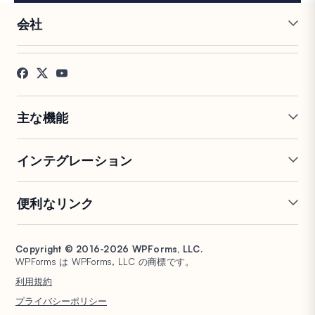
会社
採用情報
アフィリエイト
お客様の声
ブログ
お問い合わせ
FTC開示
プレス
主な機能
オンラインフォームビルダー
複数ページフォーム
インテグレーション
条件付きロジック
リピーターフィールド
会話型フォーム
PDF生成
Mailchimp
Slack
便利なリンク
フォームランディングページ
投稿送信
Google Sheets
Brevo
エントリー管理
署名フォーム
Salesforce
Stripe
サポート
WP Mail SMTP
フォーム放棄
スパム保護
HubSpot
PayPal
Copyright © 2016-2026 WPForms, LLC.
ドキュメント
WPConsent
WPForms は WPForms, LLC の商標です。
フォーム通知
アンケートと投票
Google ドライブ
Square
プランと料金
Universally
利用規約
ファイルアップロード
ユーザー登録
WordPress ホスティング
非営利団体向け WordPress
プライバシーポリシー
計算フォーム
クイズ
フォーム
WPBeginner