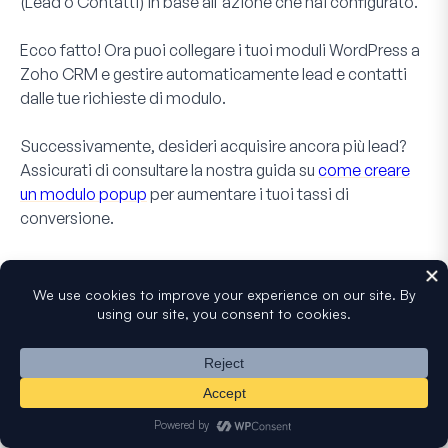
(Lead o Contatti) in base all'azione che hai configurato.
Ecco fatto! Ora puoi collegare i tuoi moduli WordPress a
Zoho CRM e gestire automaticamente lead e contatti
dalle tue richieste di modulo.
Successivamente, desideri acquisire ancora più lead?
Assicurati di consultare la nostra guida su
come creare
un modulo popup
per aumentare i tuoi tassi di
conversione.
Questo articolo è stato utile?
Ancora bloccato?
Come possiamo aiutarti?
Il miglior plugin per la creazione di
Ultimo aggiornamento il 16 luglio 2025
moduli drag and drop per