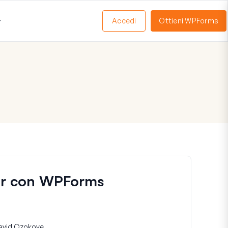
Accedi
Ottieni WPForms
Apri
Menu
tor con WPForms
avid Ozokoye