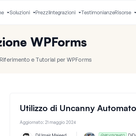
he
Soluzioni
Prezzi
Integrazioni
Testimonianze
Risorse
Apri
Apri
Apri
Menu
Menu
Menu
zione WPForms
 Riferimento e Tutorial per WPForms
Utilizzo di Uncanny Automa
Aggiornato:
21 maggio 2024
Di
Umair Majeed
Di
D
REVISIONATO