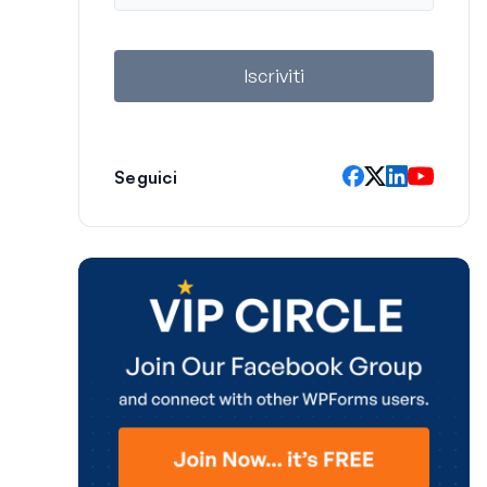
a
i
l
Iscriviti
Seguici