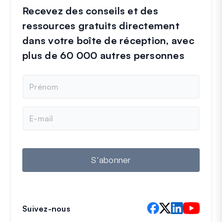
Recevez des conseils et des
ressources gratuits directement
dans votre boîte de réception, avec
plus de 60 000 autres personnes
N
o
m
E
-
m
a
i
l
S'abonner
Suivez-nous