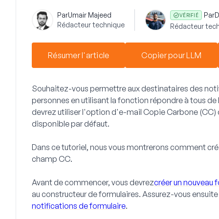
Par
Umair Majeed
Par
D
VÉRIFIÉ
Rédacteur technique
Rédacteur tech
Résumer l'article
Copier pour LLM
Souhaitez-vous permettre aux destinataires des notif
personnes en utilisant la fonction répondre à tous de 
devrez utiliser l'option d'e-mail Copie Carbone (CC)
disponible par défaut.
Dans ce tutoriel, nous vous montrerons comment crée
champ CC.
Avant de commencer, vous devrez
créer un nouveau f
au constructeur de formulaires. Assurez-vous ensuite
notifications de formulaire
.