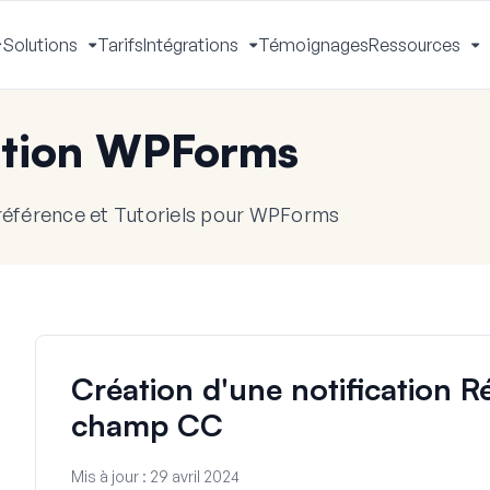
Solutions
Tarifs
Intégrations
Témoignages
Ressources
Activer
Activer
Activer
A
le
le
le
le
menu
menu
menu
m
tion WPForms
référence et Tutoriels pour WPForms
Création d'une notification 
champ CC
Mis à jour :
29 avril 2024