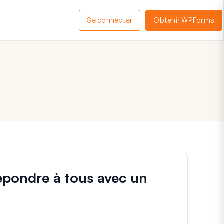
Se connecter
Obtenir WPForms
ctiver
enu
Répondre à tous avec un