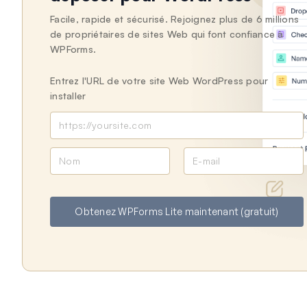
Facile, rapide et sécurisé. Rejoignez plus de 6 millions
de propriétaires de sites Web qui font confiance à
WPForms.
Entrez l'URL de votre site Web WordPress pour
installer
N
E
o
-
m
m
a
Obtenez WPForms Lite maintenant (gratuit)
i
l