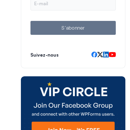
-
m
a
i
l
S'abonner
Suivez-nous