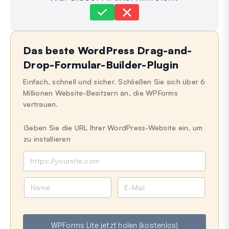
Immer noch festgefahren?
Wie können wir helfen?
Das beste WordPress Drag-and-
Zuletzt aktualisiert am 21. Mai 2024
Drop-Formular-Builder-Plugin
Einfach, schnell und sicher. Schließen Sie sich über 6
Millionen Website-Besitzern an, die WPForms
vertrauen.
Geben Sie die URL Ihrer WordPress-Website ein, um
zu installieren
N
E
a
-
m
M
e
a
WPForms Lite jetzt holen (kostenlos)
i