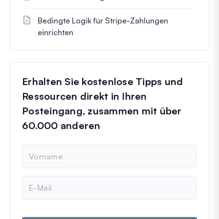
Bedingte Logik für Stripe-Zahlungen
einrichten
Erhalten Sie kostenlose Tipps und
Ressourcen direkt in Ihren
Posteingang, zusammen mit über
60.000 anderen
N
a
m
e
E
-
M
a
i