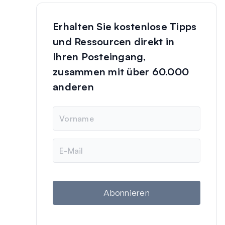
Erhalten Sie kostenlose Tipps
und Ressourcen direkt in
Ihren Posteingang,
zusammen mit über 60.000
anderen
N
a
m
e
E
-
M
a
i
l
Abonnieren