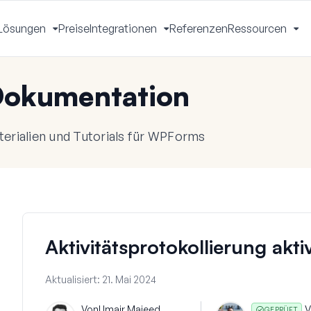
Lösungen
Preise
Integrationen
Referenzen
Ressourcen
Menü
Menü
Menü
Me
mschalten
umschalten
umschalten
um
okumentation
rialien und Tutorials für WPForms
Aktivitätsprotokollierung akti
Aktualisiert:
21. Mai 2024
Von
Umair Majeed
V
GEPRÜFT