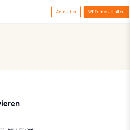
Anmelden
WPForms erhalten
nü
schalten
vieren
on
David Ozokoye