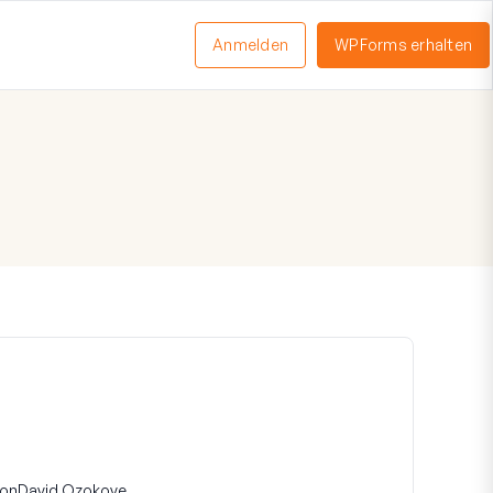
Anmelden
WPForms erhalten
nü
schalten
on
David Ozokoye