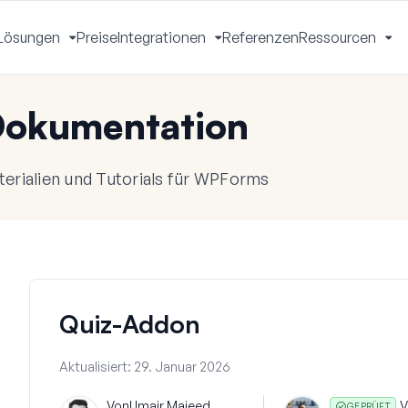
Lösungen
Preise
Integrationen
Referenzen
Ressourcen
Menü
Menü
Menü
Me
mschalten
umschalten
umschalten
um
okumentation
rialien und Tutorials für WPForms
Quiz-Addon
Aktualisiert:
29. Januar 2026
Von
Umair Majeed
V
GEPRÜFT