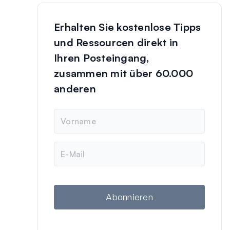
Erhalten Sie kostenlose Tipps
und Ressourcen direkt in
Ihren Posteingang,
zusammen mit über 60.000
anderen
N
a
m
e
E
-
M
a
i
l
Abonnieren