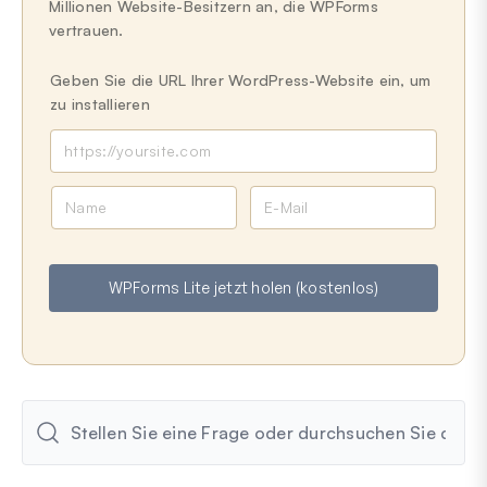
Millionen Website-Besitzern an, die WPForms
vertrauen.
Geben Sie die URL Ihrer WordPress-Website ein, um
zu installieren
N
E
a
-
m
M
e
a
WPForms Lite jetzt holen (kostenlos)
i
l