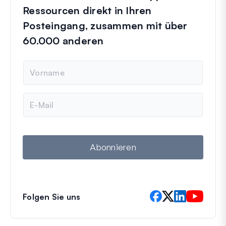
Ressourcen direkt in Ihren
Posteingang, zusammen mit über
60.000 anderen
N
a
m
e
E
-
M
a
i
l
Abonnieren
Folgen Sie uns