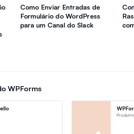
io
Como Enviar Entradas de
Com
Formulário do WordPress
Ras
para um Canal do Slack
com
s
 do WPForms
ello
WPFor
Produti