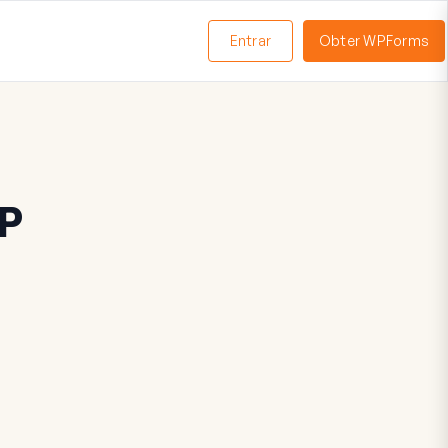
Entrar
Obter WPForms
ternar
enu
P