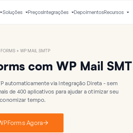
Soluções
Preços
Integrações
Depoimentos
Recursos
Alternar
Alternar
Alternar
Al
Menu
Menu
Menu
M
FORMS + WP MAIL SMTP
orms com WP Mail SMT
 automaticamente via Integração Direta - sem
s de 400 aplicativos para ajudar a otimizar seu
 economizar tempo.
 WPForms Agora