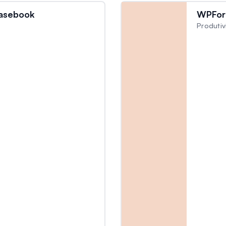
asebook
WPFor
Produti