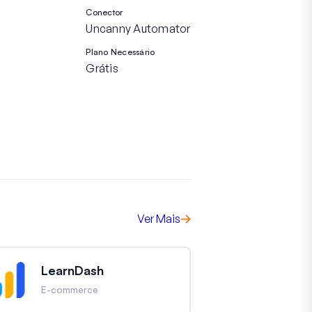
Conector
Uncanny Automator
Plano Necessário
Grátis
Ver Mais
LearnDash
E-commerce