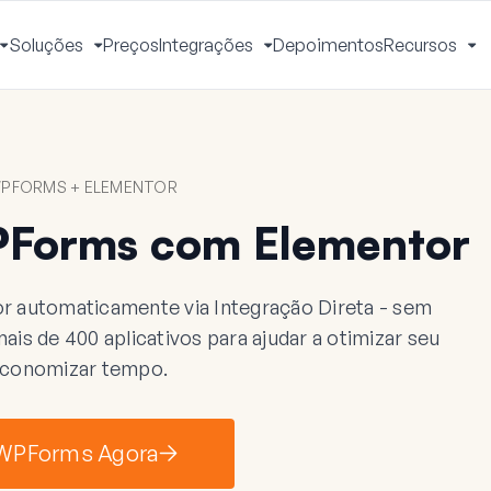
Soluções
Preços
Integrações
Depoimentos
Recursos
Alternar
Alternar
Alternar
Al
Menu
Menu
Menu
M
PFORMS + ELEMENTOR
Forms com Elementor
 automaticamente via Integração Direta - sem
s de 400 aplicativos para ajudar a otimizar seu
 economizar tempo.
 WPForms Agora