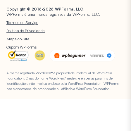
Formulário
Suporte
WPConsent
Formulários de Assinatura
HubSpot
PayPal
Gerenciamento de Entradas
Copyright © 2016-2026 WPForms, LLC.
Documentação
Universally
Proteção contra Spam
WPForms é uma marca registrada da WPForms, LLC.
Google Drive
Quadrado
Abandono de Formulário
Planos e Preços
Formulários WordPress para
Pesquisas e Enquetes
Termos de Serviço
Organizações Sem Fins
Notificações de Formulário
Hospedagem WordPress
Registro de Usuário
Lucrativos
Política de Privacidade
Upload de Arquivos
WPBeginner
Questionários
Mapa do Site
Formulários de Cálculo
WP Mail SMTP
IA do WPForms
Cupom WPForms
Formulários de
Geolocalização
A marca registrada WordPress® é propriedade intelectual da WordPress
Foundation. O uso do nome WordPress® neste site é apenas para fins de
identificação e não implica endosso pela WordPress Foundation. WPForms
não é endossado, de propriedade ou afiliado à WordPress Foundation.