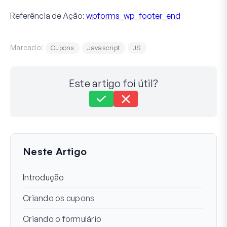
Referência de Ação:
wpforms_wp_footer_end
Marcado:
Cupons
Javascript
JS
Este artigo foi útil?
Ainda com dificuldades?
Como podemos ajudar?
Última Atualização em 09 de ago. de 2023
Neste Artigo
Introdução
Criando os cupons
Criando o formulário