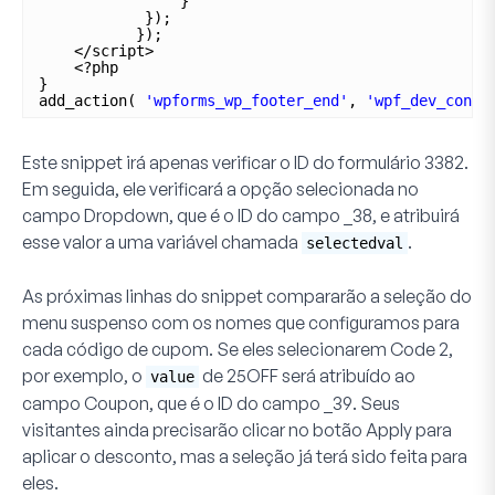
}
});
});
</script>
<?php
}
add_action( 
'wpforms_wp_footer_end'
, 
'wpf_dev_condi
Este snippet irá apenas verificar o ID do formulário
3382
.
Em seguida, ele verificará a opção selecionada no
campo
Dropdown
, que é o ID do campo
_38
, e atribuirá
esse valor a uma variável chamada
.
selectedval
As próximas linhas do snippet compararão a seleção do
menu suspenso com os nomes que configuramos para
cada código de cupom. Se eles selecionarem
Code 2
,
por exemplo, o
de
25OFF
será atribuído ao
value
campo
Coupon
, que é o ID do campo
_39
. Seus
visitantes ainda precisarão clicar no botão
Apply
para
aplicar o desconto, mas a seleção já terá sido feita para
eles.