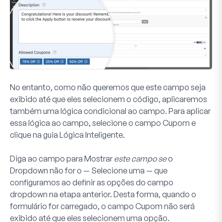
No entanto, como não queremos que este campo seja
exibido até que eles selecionem o código, aplicaremos
também uma lógica condicional ao campo. Para aplicar
essa lógica ao campo, selecione o campo
Cupom
e
clique na guia
Lógica Inteligente
.
Diga ao campo para
Mostrar
este campo se
o
Dropdown
não for
o
— Selecione uma —
que
configuramos ao definir as opções do campo
dropdown na etapa anterior. Desta forma, quando o
formulário for carregado, o campo
Cupom
não será
exibido até que eles selecionem uma opção.