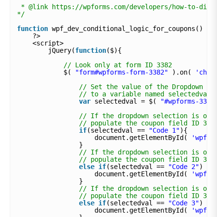
* @link https://wpforms.com/developers/how-to-disp
*/
function
wpf_dev_conditional_logic_for_coupons() {
?>
<script>
jQuery(
function
($){
// Look only at form ID 3382
$( 
"form#wpforms-form-3382"
).on( 
'chan
// Set the value of the Dropdown fi
// to a variable named selectedval
var
selectedval = $( 
"#wpforms-3382
// If the dropdown selection is our
// populate the coupon field ID 39 
if
(selectedval == 
"Code 1"
){
document.getElementById( 
'wpfor
} 
// If the dropdown selection is our
// populate the coupon field ID 39 
else
if
(selectedval == 
"Code 2"
) {
document.getElementById( 
'wpfor
}
// If the dropdown selection is our
// populate the coupon field ID 39 
else
if
(selectedval == 
"Code 3"
) {
document.getElementById( 
'wpfor