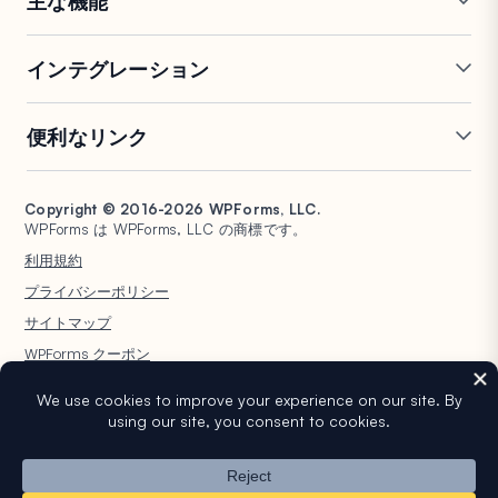
主な機能
オンラインフォームビルダー
複数ページフォーム
インテグレーション
条件付きロジック
リピーターフィールド
会話型フォーム
PDF生成
Mailchimp
Slack
便利なリンク
フォームランディングページ
投稿送信
Google Sheets
Brevo
エントリー管理
署名フォーム
Salesforce
Stripe
サポート
WP Mail SMTP
フォーム放棄
スパム保護
HubSpot
PayPal
Copyright © 2016-2026 WPForms, LLC.
ドキュメント
WPConsent
WPForms は WPForms, LLC の商標です。
フォーム通知
アンケートと投票
Google ドライブ
Square
プランと料金
Universally
利用規約
ファイルアップロード
ユーザー登録
WordPress ホスティング
非営利団体向け WordPress
プライバシーポリシー
計算フォーム
クイズ
フォーム
WPBeginner
サイトマップ
ジオロケーションフォーム
WPForms AI
WPForms クーポン
WordPress® という商標は WordPress Foundation の知的財産です。このウェ
ブサイトでの WordPress® の名前の使用は、識別目的のみであり、
WordPress Foundation による承認を意味するものではありません。