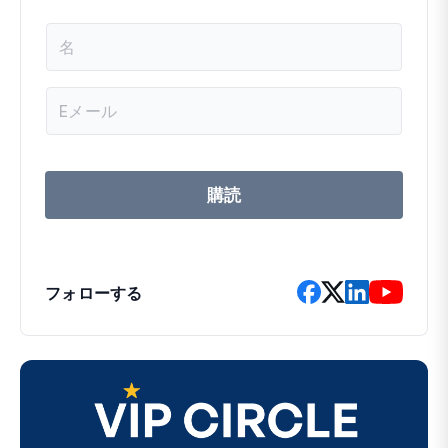
名
前
メ
ー
ル
ア
ド
レ
購読
ス
フォローする