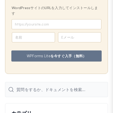
WordPressサイトのURLを入力してインストールしま
す
名
メ
前
ー
ル
ア
WPForms Liteを今すぐ入手（無料）
ド
レ
ス