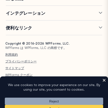
オンラインフォームビルダー
複数ページフォーム
インテグレーション
条件付きロジック
リピーターフィールド
会話型フォーム
PDF生成
Mailchimp
Slack
便利なリンク
フォームランディングページ
投稿送信
Google Sheets
Brevo
エントリー管理
署名フォーム
Salesforce
Stripe
サポート
WP Mail SMTP
フォーム放棄
スパム保護
HubSpot
PayPal
Copyright © 2016-2026 WPForms, LLC.
ドキュメント
WPConsent
WPForms は WPForms, LLC の商標です。
フォーム通知
アンケートと投票
Google ドライブ
Square
プランと料金
Universally
利用規約
ファイルアップロード
ユーザー登録
WordPress ホスティング
非営利団体向け WordPress
プライバシーポリシー
計算フォーム
クイズ
フォーム
WPBeginner
サイトマップ
ジオロケーションフォーム
WPForms AI
WPForms クーポン
WordPress® という商標は WordPress Foundation の知的財産です。このウェ
ブサイトでの WordPress® の名前の使用は、識別目的のみであり、
WordPress Foundation による承認を意味するものではありません。