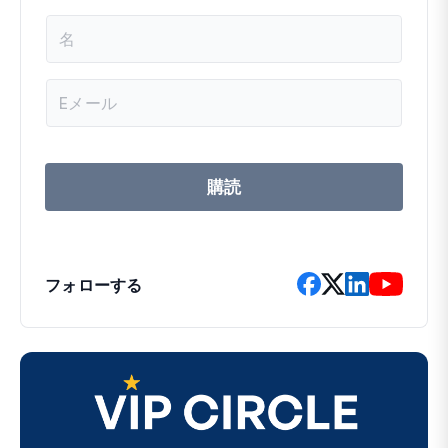
名
前
メ
ー
ル
ア
ド
レ
購読
ス
フォローする