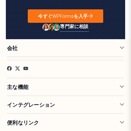
今すぐWPFormsを入手
専門家に相談
会社
採用情報
アフィリエイト
お客様の声
ブログ
お問い合わせ
FTC開示
プレス
主な機能
オンラインフォームビルダー
複数ページフォーム
インテグレーション
条件付きロジック
リピーターフィールド
会話型フォーム
PDF生成
Mailchimp
Slack
便利なリンク
フォームランディングページ
投稿送信
Google Sheets
Brevo
エントリー管理
署名フォーム