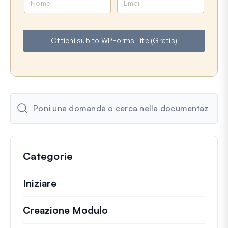
o
m
m
a
e
i
Ottieni subito WPForms Lite (Gratis)
l
Categorie
Iniziare
Creazione Modulo