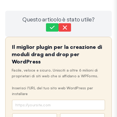
Questo articolo è stato utile?
Ancora bloccato?
Come possiamo aiutarti?
Il miglior plugin per la creazione di
Ultimo aggiornamento il 21 maggio 2024
moduli drag and drop per
WordPress
Facile, veloce e sicuro. Unisciti a oltre 6 milioni di
proprietari di siti web che si affidano a WPForms.
Inserisci l'URL del tuo sito web WordPress per
installare
N
E