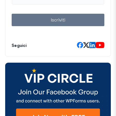
a
i
l
Iscriviti
Seguici