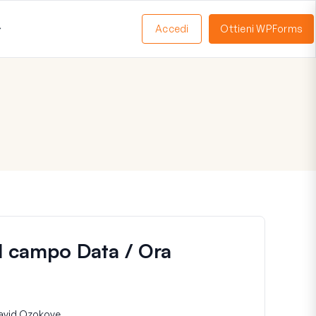
Accedi
Ottieni WPForms
Apri
Menu
 il campo Data / Ora
avid Ozokoye