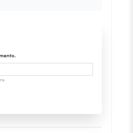
amento.
ra