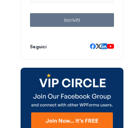
a
i
l
Iscriviti
Seguici