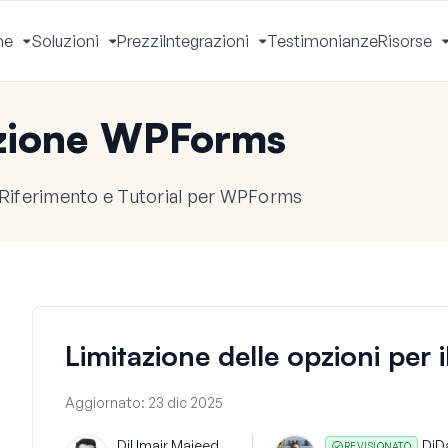
he
Soluzioni
Prezzi
Integrazioni
Testimonianze
Risorse
Apri
Apri
Apri
Menu
Menu
Menu
zione WPForms
 Riferimento e Tutorial per WPForms
Limitazione delle opzioni per
Aggiornato:
23 dic 2025
Di
Umair Majeed
Di
D
REVISIONATO