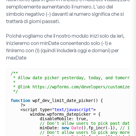
semplicemente aumentando il numero. L'uso del
simbolo negativo (-) davanti al numero significa che si
tratterà di giorni passati.
Poiché vogliamo che il nostro modulo inizi solo da ieri,
inizieremo con
minDate
consentendo solo
(-1)
e
finiremo con
(1)
(quindi includerà oggi e domani) per
maxDate
/**
* Allow date picker yesterday, today, and tomorrow
*
* @link https://wpforms.com/developers/customize-t
*/
function
wpf_dev_limit_date_picker() {
?>
<script type=
"text/javascript"
>
window.wpforms_datepicker = {
disableMobile: true,
// Don't allow users to pick past dates
minDate: 
new
Date
().fp_incr(-1), 
// 1 d
// Don't allow users to pick any more t