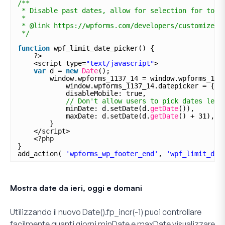
/**
* Disable past dates, allow for selection for toda
*
* @link https://wpforms.com/developers/customize-t
*/
function
wpf_limit_date_picker() {
?>
<script type=
"text/javascript"
>
var
d = 
new
Date
();
window.wpforms_1137_14 = window.wpforms_113
window.wpforms_1137_14.datepicker = {
disableMobile: true,
// Don't allow users to pick dates less
minDate: d.setDate(d.
getDate
()),
maxDate: d.setDate(d.
getDate
() + 31),
}
</script>
<?php
}
add_action( 
'wpforms_wp_footer_end'
, 
'wpf_limit_dat
Mostra date da ieri, oggi e domani
Utilizzando il
nuovo Date().fp_incr(-1)
puoi controllare
facilmente quanti giorni
minDate
e
maxDate
visualizzare