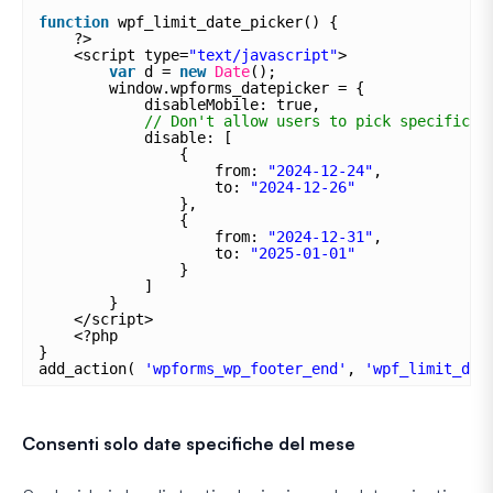
function
wpf_limit_date_picker() {
?>
<script type=
"text/javascript"
>
var
d = 
new
Date
();
window.wpforms_datepicker = {
disableMobile: true,
// Don't allow users to pick specific r
disable: [
{
from: 
"2024-12-24"
,
to: 
"2024-12-26"
},
{
from: 
"2024-12-31"
,
to: 
"2025-01-01"
}
]
}
</script>
<?php
}
add_action( 
'wpforms_wp_footer_end'
, 
'wpf_limit_dat
Consenti solo date specifiche del mese