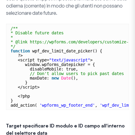
odierna (corrente) in modo che gli utenti non possano
selezionare date future.
/** 
* Disable future dates 
* 
* @link https://wpforms.com/developers/customize-th
*/
function
wpf_dev_limit_date_picker() { 
?> 
<script type=
"text/javascript"
> 
window.wpforms_datepicker = { 
disableMobile: true, 
// Don't allow users to pick past dates 
maxDate: 
new
Date
(), 
} 
</script> 
<?php 
} 
add_action( 
'wpforms_wp_footer_end'
, 
'wpf_dev_limit
Target specificare ID modulo e ID campo all'interno
del selettore data