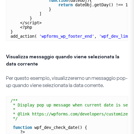
function
(dateObj){
return
dateObj.getDay() !== 1;
}
]
}
</script>
<?php
}
add_action( 
'wpforms_wp_footer_end'
, 
'wpf_dev_limit
Visualizza messaggio quando viene selezionata la
data corrente
Per questo esempio, visualizzeremo un messaggio pop-
up quando viene selezionata la data corrente.
/**
* Display pop up message when current date is sele
*
* @link https://wpforms.com/developers/customize-t
*/
function
wpf_dev_check_date() {
?>