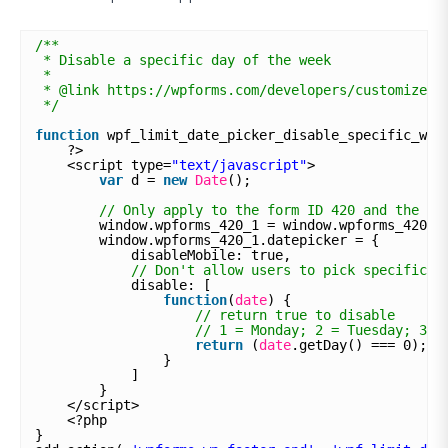
/**
* Disable a specific day of the week
*
* @link https://wpforms.com/developers/customize-t
*/
function
wpf_limit_date_picker_disable_specific_wee
?>
<script type=
"text/javascript"
>
var
d = 
new
Date
();
// Only apply to the form ID 420 and the fi
window.wpforms_420_1 = window.wpforms_420_1
window.wpforms_420_1.datepicker = {
disableMobile: true,
// Don't allow users to pick specific d
disable: [
function
(
date
) {
// return true to disable
// 1 = Monday; 2 = Tuesday; 3 =
return
(
date
.getDay() === 0);
}
]
}
</script>
<?php
}