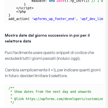
maxDate: 
new
Date
().fp_incr(1) 
// 1 day
}
</script>
<?php
}
add_action( 
'wpforms_wp_footer_end'
, 
'wpf_dev_limit
Mostra date dal giorno successivo in poi per il
selettore data
Puoi facilmente usare questo snippet di codice che
escluderà tutti i giorni passati (incluso oggi).
Cambia semplicemente il
+1),
per indicare quanti giorni
in futuro desideri limitare il selettore.
/**
* Show dates from the next day and onwards
*
* @link https://wpforms.com/developers/customize-t
*/