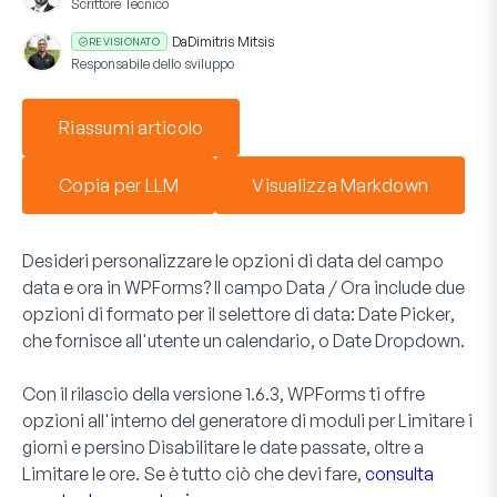
Scrittore Tecnico
Da
Dimitris Mitsis
REVISIONATO
Responsabile dello sviluppo
Riassumi articolo
Copia per LLM
Visualizza Markdown
Desideri personalizzare le opzioni di data del campo
data e ora in WPForms? Il campo
Data / Ora
include due
opzioni di formato per il selettore di data:
Date Picker
,
che fornisce all'utente un calendario, o
Date Dropdown
.
Con il rilascio della versione 1.6.3, WPForms ti offre
opzioni all'interno del generatore di moduli per
Limitare i
giorni
e persino
Disabilitare le date passate
, oltre a
Limitare le ore
. Se è tutto ciò che devi fare,
consulta