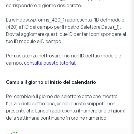
corrispondere al giorno desiderato.
La
window.wpforms_420_1
rappresenta l'ID del modulo
(
420
) e l'ID del campo per il nostro Selettore Data (
_1
).
Dovrai aggiornare questi due ID per farli corrispondere al
tuo ID modulo e ID campo.
Per assistenza nel trovare i numeri ID del tuo modulo e
campo,
consulta questo tutorial
.
Cambia il giorno di inizio del calendario
Per cambiare il giorno del selettore data che mostra
l'inizio della settimana, userai questo snippet. Tieni
presente che
Lunedì
rappresenta il
numero uno
e i giorni
della settimana continuano in ordine numerico.
/**