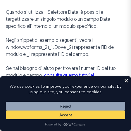
Quando si utilizza il
Selettore Data
, è possibile
targettizzare un singolo modulo o un campo
Data
specifico all'interno di un modulo specifico.
Negli snippet di esempio seguenti, vedrai
window.wpforms_21_1
. Dove
_21
rappresenta l'ID del
modulo e
_1
rappresenta l'ID del campo.
Se hai bisogno di aiuto per trovare i numeri ID del tuo
modulo e campo,
consulta questo tutorial
.
Ecco un paio di snippet di codice. Il primo consentirà la
selezione solo degli ultimi 30 giorni:
/**
* Only allow for a selection of only the past 30 d
*
* @link https://wpforms.com/developers/customize-t
*/