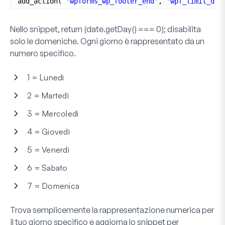
add_action( 
'wpforms_wp_footer_end'
, 
'wpf_limit_dat
Nello snippet,
return (date.getDay() === 0);
disabilita
solo le domeniche. Ogni giorno è rappresentato da un
numero specifico.
1 = Lunedì
2 = Martedì
3 = Mercoledì
4 = Giovedì
5 = Venerdì
6 = Sabato
7 = Domenica
Trova semplicemente la rappresentazione numerica per
il tuo giorno specifico e aggiorna lo snippet per