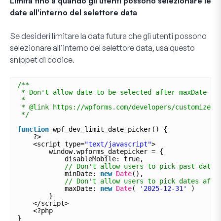
Limita fino a quando gli utenti possono selezionare le
date all'interno del selettore data
Se desideri limitare la data futura che gli utenti possono
selezionare all'interno del selettore data, usa questo
snippet di codice.
/**
* Don't allow date to be selected after maxDate
*
* @link https://wpforms.com/developers/customize-t
*/
function
wpf_dev_limit_date_picker() {
?>
<script type=
"text/javascript"
>
window.wpforms_datepicker = {
disableMobile: true,
// Don't allow users to pick past dates
minDate: 
new
Date
(),
// Don't allow users to pick dates afte
maxDate: 
new
Date
( 
'2025-12-31'
)
}
</script>
<?php
}