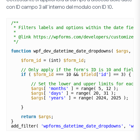
con ID campo
3
all'interno del modulo con ID
10
.
/**
* Filters labels and options within the date field
*
* @link https://wpforms.com/developers/customize-t
*/
function
wpf_dev_datetime_date_dropdowns( 
$args
, 
$f
$form_id
= (int) 
$form_id
;
// Only apply if the form's ID is 10 and field 
if
( 
$form_id
=== 10 && 
$field
[
'id'
] == 3) {
// Set the lower and upper limits for each 
$args
[ 
'months'
] = range( 5, 12 ); 
$args
[ 
'days'
] = range( 20, 31 ); 
$args
[ 
'years'
] = range( 2024, 2025 ); 
}
return
$args
;
}
add_filter( 
'wpforms_datetime_date_dropdowns'
, 
'wpf