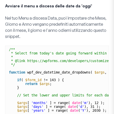
Avviare il menu a discesa delle date da 'oggi'
Nel tuo
Menu a discesa Data
, puoi impostare che
Mese
,
Giorno
e
Anno
vengano predefiniti automaticamente
con il mese, il giorno e l'anno odierni utilizzando questo
snippet.
/**
* Select from today's date going forward within th
*
* @link https://wpforms.com/developers/customize-t
*/
function
wpf_dev_datetime_date_dropdowns( 
$args
, 
$f
if
( 
$form_id
!= 143 ) {
return
$args
;
}
// Set the lower and upper limits for each date
$args
[ 
'months'
] = range( 
date
(
'm'
), 12 ); 
$args
[ 
'days'
] = range( 
date
(
'd'
), 31 ); 
$args
[ 
'years'
] = range( 
date
(
'Y'
), 2030 );