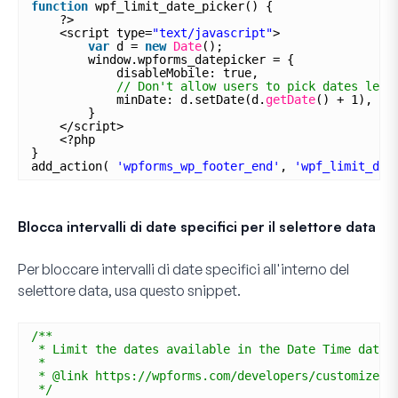
function
wpf_limit_date_picker() {
?>
<script type=
"text/javascript"
>
var
d = 
new
Date
();
window.wpforms_datepicker = {
disableMobile: true,
// Don't allow users to pick dates less
minDate: d.setDate(d.
getDate
() + 1),
}
</script>
<?php
}
add_action( 
'wpforms_wp_footer_end'
, 
'wpf_limit_dat
Blocca intervalli di date specifici per il selettore data
Per bloccare intervalli di date specifici all'interno del
selettore data, usa questo snippet.
/**
* Limit the dates available in the Date Time date 
*
* @link https://wpforms.com/developers/customize-t
*/