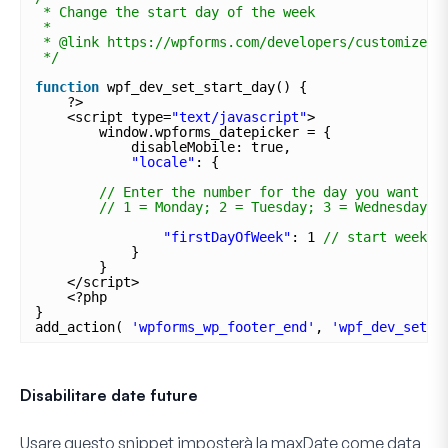
* Change the start day of the week
*
* @link https://wpforms.com/developers/customize-t
*/
function
wpf_dev_set_start_day() {
?>
<script type=
"text/javascript"
>
window.wpforms_datepicker = {
disableMobile: true,
"locale"
: {
// Enter the number for the day you want th
// 1 = Monday; 2 = Tuesday; 3 = Wednesday; 
"firstDayOfWeek"
: 1 
// start week o
}
}
</script>
<?php
}
add_action( 
'wpforms_wp_footer_end'
, 
'wpf_dev_set_s
Disabilitare date future
Usare questo snippet imposterà la maxDate come data