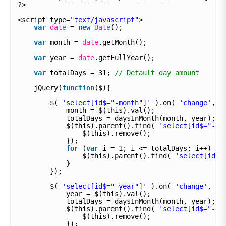
?>
<script type=
"text/javascript"
>
var
date
= 
new
Date
();
var
month = 
date
.getMonth();
var
year = 
date
.getFullYear();
var
totalDays = 31; 
// Default day amount
jQuery(
function
($){
$( 
'select[id$="-month"]'
).on( 
'change'
, 
f
month = $(this).val();
totalDays = daysInMonth(month, year);
$(this).parent().find( 
'select[id$="-da
$(this).remove();
});
for
(
var
i = 1; i <= totalDays; i++) {
$(this).parent().find( 
'select[id$=
}
});
$( 
'select[id$="-year"]'
).on( 
'change'
, 
fu
year = $(this).val();
totalDays = daysInMonth(month, year);
$(this).parent().find( 
'select[id$="-da
$(this).remove();
});