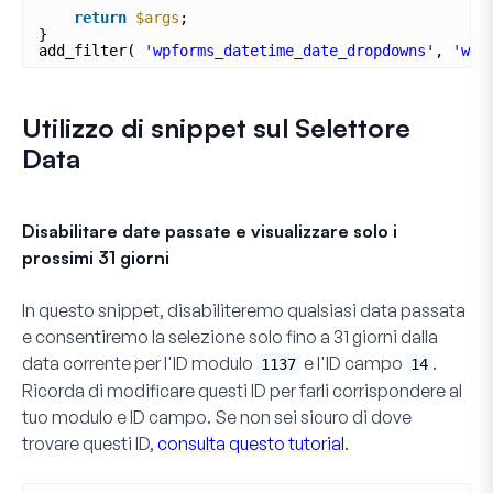
return
$args
;
}
add_filter( 
'wpforms_datetime_date_dropdowns'
, 
'wpf
Utilizzo di snippet sul Selettore
Data
Disabilitare date passate e visualizzare solo i
prossimi 31 giorni
In questo snippet, disabiliteremo qualsiasi data passata
e consentiremo la selezione solo fino a 31 giorni dalla
data corrente per l'ID modulo
e l'ID campo
.
1137
14
Ricorda di modificare questi ID per farli corrispondere al
tuo modulo e ID campo. Se non sei sicuro di dove
trovare questi ID,
consulta questo tutorial
.