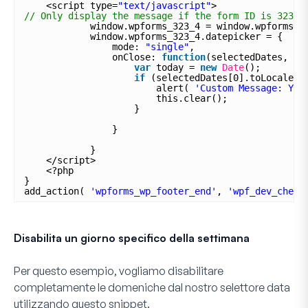
<script type=
"text/javascript"
>
// Only display the message if the form ID is 323 a
window.wpforms_323_4 = window.wpforms_3
window.wpforms_323_4.datepicker = {
mode: 
"single"
,
onClose: 
function
(selectedDates, da
var
today = 
new
Date
(); 
if
(selectedDates[0].toLocaleDa
alert( 
'Custom Message: You
this.clear();
}
}
}
</script>
<?php
}
add_action( 
'wpforms_wp_footer_end'
, 
'wpf_dev_check
Disabilita un giorno specifico della settimana
Per questo esempio, vogliamo disabilitare
completamente le domeniche dal nostro selettore data
utilizzando questo snippet.