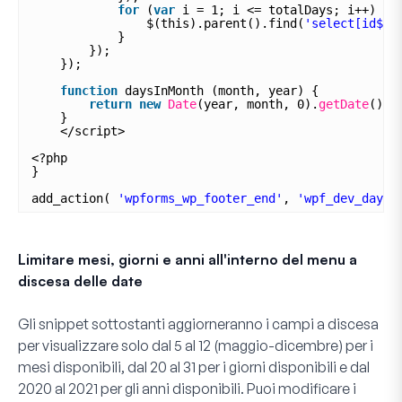
for
(
var
i = 1; i <= totalDays; i++) {
$(this).parent().find(
'select[id$="
}
});
});
function
daysInMonth (month, year) {
return
new
Date
(year, month, 0).
getDate
();
}
</script>
<?php
}
add_action( 
'wpforms_wp_footer_end'
, 
'wpf_dev_days_
Limitare mesi, giorni e anni all'interno del menu a
discesa delle date
Gli snippet sottostanti aggiorneranno i campi a discesa
per visualizzare solo
dal 5 al 12 (maggio-dicembre) per i
mesi disponibili
,
dal 20 al 31 per i giorni disponibili
e
dal
2020 al 2021 per gli anni disponibili
. Puoi modificare i