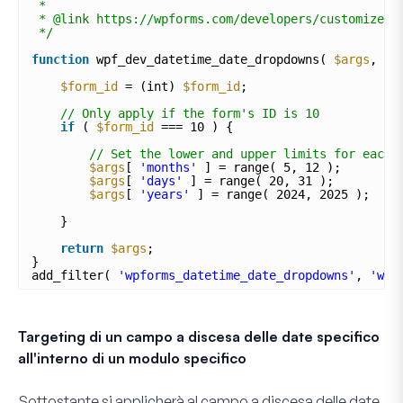
*
* @link https://wpforms.com/developers/customize-t
*/
function
wpf_dev_datetime_date_dropdowns( 
$args
, 
$f
$form_id
= (int) 
$form_id
;
// Only apply if the form's ID is 10
if
( 
$form_id
=== 10 ) {
// Set the lower and upper limits for each 
$args
[ 
'months'
] = range( 5, 12 ); 
$args
[ 
'days'
] = range( 20, 31 ); 
$args
[ 
'years'
] = range( 2024, 2025 ); 
}
return
$args
;
}
add_filter( 
'wpforms_datetime_date_dropdowns'
, 
'wpf
Targeting di un campo a discesa delle date specifico
all'interno di un modulo specifico
Sottostante si applicherà al campo a discesa delle date