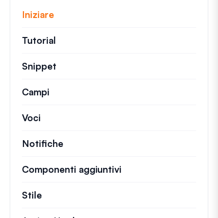
Iniziare
Tutorial
Guide utili e altri articoli più lunghi.
Snippet
Brevi frammenti di codice per modifi
Campi
Voci
Notifiche
Componenti aggiuntivi
Stile