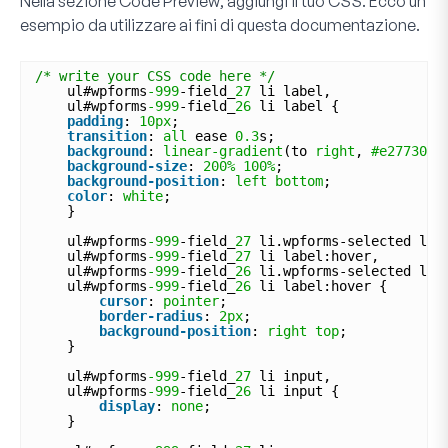
Nella sezione
Code Preview
, aggiungi il tuo CSS. Ecco un
esempio da utilizzare ai fini di questa documentazione.
/* write your CSS code here */
ul#wpforms
-999
-field_
27
li label, 
ul#wpforms
-999
-field_
26
li label {
padding
: 
10px
;
transition
: 
all
ease 
0.3
s;
background
: 
linear-gradient
(to 
right
, 
#e27730
5
background-size
: 
200%
100%
;
background-position
: 
left
bottom
;
color
: 
white
;
}
ul#wpforms
-999
-field_
27
li.wpforms-selected lab
ul#wpforms
-999
-field_
27
li label:hover, 
ul#wpforms
-999
-field_
26
li.wpforms-selected lab
ul#wpforms
-999
-field_
26
li label:hover {
cursor
: 
pointer
;
border-radius
: 
2px
;
background-position
: 
right
top
;
}
ul#wpforms
-999
-field_
27
li input, 
ul#wpforms
-999
-field_
26
li input {
display
: 
none
;
}