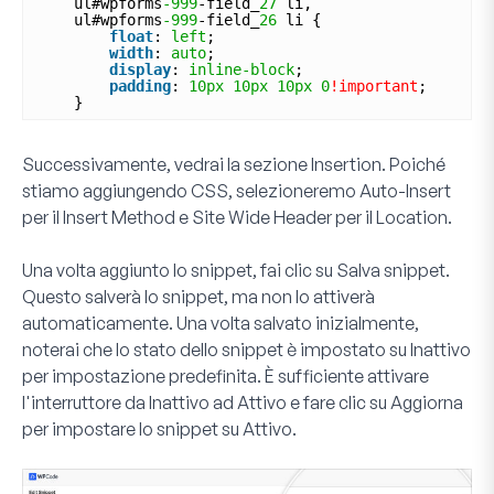
ul#wpforms
-999
-field_
27
li, 
ul#wpforms
-999
-field_
26
li {
float
: 
left
;
width
: 
auto
;
display
: 
inline-block
;
padding
: 
10px
10px
10px
0
!important
;
}
Successivamente, vedrai la sezione
Insertion
. Poiché
stiamo aggiungendo CSS, selezioneremo
Auto-Insert
per il
Insert Method
e
Site Wide Header
per il
Location
.
Una volta aggiunto lo snippet, fai clic su
Salva snippet
.
Questo salverà lo snippet, ma non lo attiverà
automaticamente. Una volta salvato inizialmente,
noterai che lo stato dello snippet è impostato su
Inattivo
per impostazione predefinita. È sufficiente attivare
l'interruttore da
Inattivo
ad
Attivo
e fare clic su
Aggiorna
per impostare lo snippet su
Attivo
.