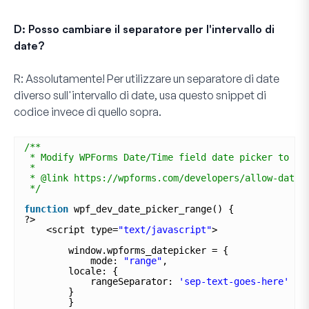
D: Posso cambiare il separatore per l'intervallo di
date?
R:
Assolutamente! Per utilizzare un separatore di date
diverso sull'intervallo di date, usa questo snippet di
codice invece di quello sopra.
/**
* Modify WPForms Date/Time field date picker to ac
*
* @link https://wpforms.com/developers/allow-date-
*/
function
wpf_dev_date_picker_range() {
?>
<script type=
"text/javascript"
>
window.wpforms_datepicker = {
mode: 
"range"
,
locale: {
rangeSeparator: 
'sep-text-goes-here'
}
}