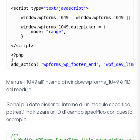
<script type=
"text/javascript"
>
window.wpforms_1049 = window.wpforms_1049 || {}
window.wpforms_1049.datepicker = {
mode: 
"range"
,
}
</script>
<?php
}
add_action( 
'wpforms_wp_footer_end'
, 
'wpf_dev_limit
Mentre il
1049
all'interno di
window.wpforms_1049
è l'ID
del modulo.
Se hai più date picker all'interno di un modulo specifico,
potresti indirizzare un ID di campo specifico con questo
esempio.
/**
* Modify WPForms Date/Time field date picker to ac