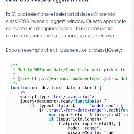
R:
Sì, puoi selezionare i selettori di date utilizzando
classi CSS invece di oggetti window. Questo approccio
consente una maggiore flessibilità nel selezionare
elementi specifici senza personalizzazioni estese.
Ecco un esempio che utilizza selettori di classi jQuery:
/**
* Modify WPForms Date/Time field date picker to ac
*
* @link https://wpforms.com/developers/allow-date-
*/
function
wpf_dev_limit_date_picker() {
?>
<script type=
"text/javascript"
>
jQuery(document).ready(
function
($) {
if
(typeof flatpickr !== 
'undefined'
) {
$(
'.travel-form-date-range'
).each(
funct
var
inputField = $(this).find(
'inpu
if
(inputField.length) {
flatpickr(inputField[0], {
mode: 
"range"
,
disableMobile: true