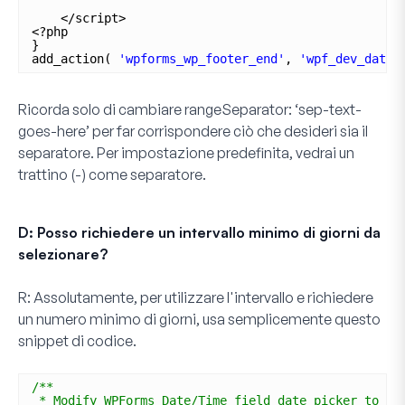
</script>
<?php
}
add_action( 
'wpforms_wp_footer_end'
, 
'wpf_dev_date_
Ricorda solo di cambiare
rangeSeparator: ‘sep-text-
goes-here’
per far corrispondere ciò che desideri sia il
separatore. Per impostazione predefinita, vedrai un
trattino (-) come separatore.
D: Posso richiedere un intervallo minimo di giorni da
selezionare?
R:
Assolutamente, per utilizzare l'intervallo e richiedere
un numero minimo di giorni, usa semplicemente questo
snippet di codice.
/**
* Modify WPForms Date/Time field date picker to ac