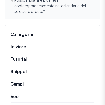
Posso mostrare più mesi
contemporaneamente nel calendario del
selettore di date?
Categorie
Iniziare
Tutorial
Guide utili e altri articoli più lunghi.
Snippet
Brevi frammenti di codice per modifi
Campi
Voci