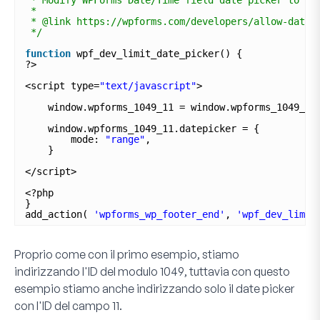
*
* @link https://wpforms.com/developers/allow-date-
*/
function
wpf_dev_limit_date_picker() {
?>
<script type=
"text/javascript"
>
window.wpforms_1049_11 = window.wpforms_1049_11
window.wpforms_1049_11.datepicker = {
mode: 
"range"
,
}
</script>
<?php
}
add_action( 
'wpforms_wp_footer_end'
, 
'wpf_dev_limit
Proprio come con il primo esempio, stiamo
indirizzando l'ID del modulo
1049
, tuttavia con questo
esempio stiamo anche indirizzando solo il date picker
con l'ID del campo
11
.