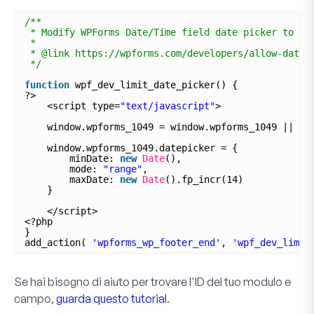
/**
* Modify WPForms Date/Time field date picker to ac
*
* @link https://wpforms.com/developers/allow-date-
*/
function
wpf_dev_limit_date_picker() {
?>
<script type=
"text/javascript"
>
window.wpforms_1049 = window.wpforms_1049 || {}
window.wpforms_1049.datepicker = {
minDate: 
new
Date
(),
mode: 
"range"
,
maxDate: 
new
Date
().fp_incr(14)
}
</script>
<?php
}
add_action( 
'wpforms_wp_footer_end'
, 
'wpf_dev_limit
Se hai bisogno di aiuto per trovare l'ID del tuo modulo e
campo,
guarda questo tutorial
.