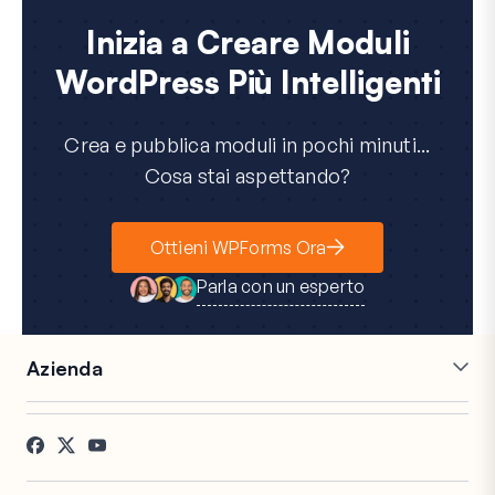
Inizia a Creare Moduli
WordPress Più Intelligenti
Crea e pubblica moduli in pochi minuti...
Cosa stai aspettando?
Ottieni WPForms Ora
Parla con un esperto
Azienda
Carriere
Affiliati
Testimonianze
Blog
Contatti
Divulgazione FTC