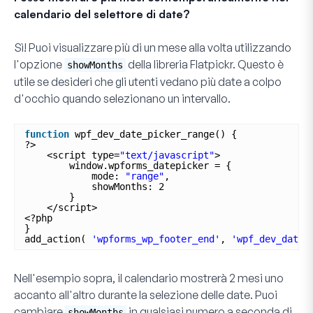
calendario del selettore di date?
Sì! Puoi visualizzare più di un mese alla volta utilizzando
l'opzione
della libreria Flatpickr. Questo è
showMonths
utile se desideri che gli utenti vedano più date a colpo
d'occhio quando selezionano un intervallo.
function
wpf_dev_date_picker_range() {
?>
<script type=
"text/javascript"
>
window.wpforms_datepicker = {
mode: 
"range"
,
showMonths: 2
}
</script>
<?php
}
add_action( 
'wpforms_wp_footer_end'
, 
'wpf_dev_date_
Nell'esempio sopra, il calendario mostrerà 2 mesi uno
accanto all'altro durante la selezione delle date. Puoi
cambiare
in qualsiasi numero a seconda di
showMonths