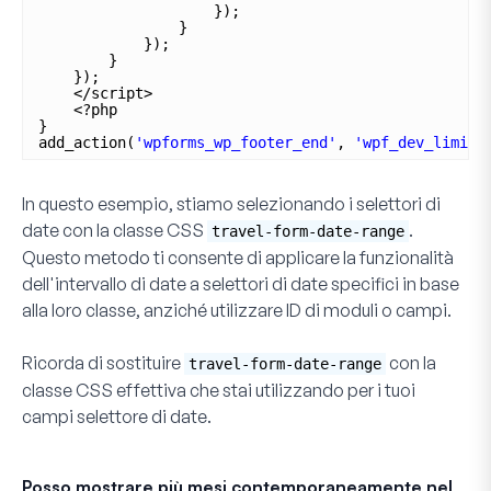
});
}
});
}
});
</script>
<?php
}
add_action(
'wpforms_wp_footer_end'
, 
'wpf_dev_limit_
In questo esempio, stiamo selezionando i selettori di
date con la classe CSS
.
travel-form-date-range
Questo metodo ti consente di applicare la funzionalità
dell'intervallo di date a selettori di date specifici in base
alla loro classe, anziché utilizzare ID di moduli o campi.
Ricorda di sostituire
con la
travel-form-date-range
classe CSS effettiva che stai utilizzando per i tuoi
campi selettore di date.
Posso mostrare più mesi contemporaneamente nel