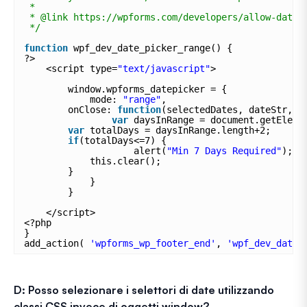
*
* @link https://wpforms.com/developers/allow-date-
*/
function
wpf_dev_date_picker_range() {
?>
<script type=
"text/javascript"
>
window.wpforms_datepicker = {
mode: 
"range"
,
onClose: 
function
(selectedDates, dateStr, i
var
daysInRange = document.getEleme
var
totalDays = daysInRange.length+2;
if
(totalDays<=7) {
alert(
"Min 7 Days Required"
);
this.clear();
}
}
}
</script>
<?php
}
add_action( 
'wpforms_wp_footer_end'
, 
'wpf_dev_date_
D: Posso selezionare i selettori di date utilizzando
classi CSS invece di oggetti window?