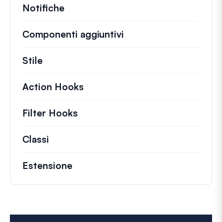
Notifiche
Componenti aggiuntivi
Stile
Action Hooks
Dettagli sulle azioni chiave ch
Filter Hooks
Informazioni su filtri utili per 
Classi
Documentazione e riferimenti per class
Estensione