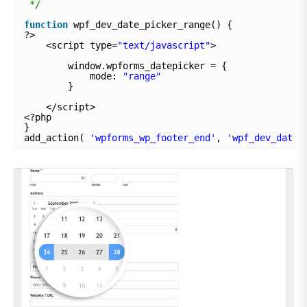
*/
function
wpf_dev_date_picker_range() {
?>
<script type=
"text/javascript"
>
window.wpforms_datepicker = {
mode: 
"range"
}
</script>
<?php
}
add_action( 
'wpforms_wp_footer_end'
, 
'wpf_dev_date_