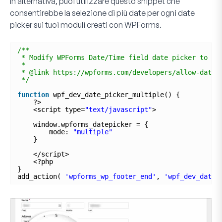
In alternativa, puoi utilizzare questo snippet che
consentirebbe la selezione di più date per ogni date
picker sui tuoi moduli creati con WPForms.
/**
* Modify WPForms Date/Time field date picker to ac
*
* @link https://wpforms.com/developers/allow-date-
*/
function
wpf_dev_date_picker_multiple() {
?>
<script type=
"text/javascript"
>
window.wpforms_datepicker = {
mode: 
"multiple"
}
</script>
<?php
}
add_action( 
'wpforms_wp_footer_end'
, 
'wpf_dev_date_