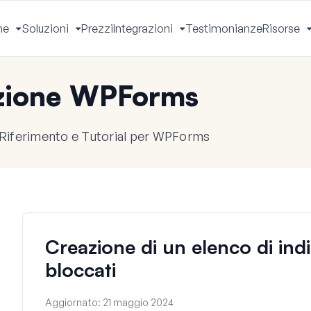
he
Soluzioni
Prezzi
Integrazioni
Testimonianze
Risorse
Apri
Apri
Apri
Menu
Menu
Menu
zione WPForms
 Riferimento e Tutorial per WPForms
Creazione di un elenco di indir
bloccati
Aggiornato:
21 maggio 2024