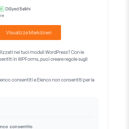
Di
Syed Balkhi
TO
re
Visualizza Markdown
ilizzati nei tuoi moduli WordPress? Con le
entiti in WPForms, puoi creare regole sugli
lenco consentiti e Elenco non consentiti per la
enco consentito