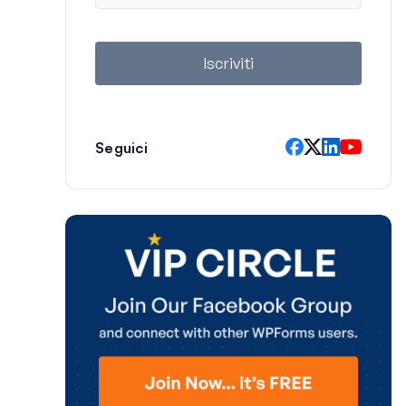
a
i
l
Iscriviti
Seguici