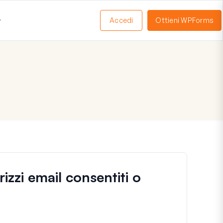
Accedi
Ottieni WPForms
Apri
Menu
izzi email consentiti o