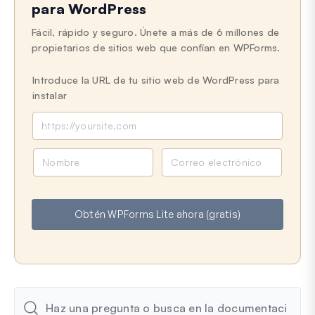
para WordPress
Fácil, rápido y seguro. Únete a más de 6 millones de
propietarios de sitios web que confían en WPForms.
Introduce la URL de tu sitio web de WordPress para
instalar
N
C
o
o
m
r
b
r
Obtén WPForms Lite ahora (gratis)
r
e
e
o
e
l
e
c
t