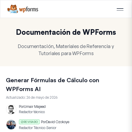
Documentación de WPForms
Documentación, Materiales de Referencia y
Tutoriales para WPForms
Generar Fórmulas de Cálculo con
WPForms AI
Actualizado:
26 de mayo de 2026
Por
Umair Majeed
Redactor técnico
Por
David Ozokoye
REVISADO
Redactor Técnico Senior