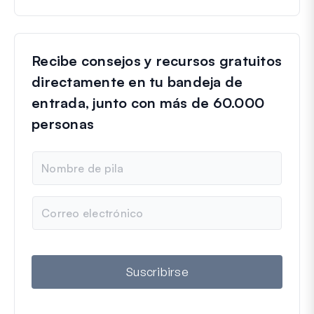
Recibe consejos y recursos gratuitos
directamente en tu bandeja de
entrada, junto con más de 60.000
personas
N
o
m
b
C
r
o
e
r
r
e
o
Suscribirse
e
l
e