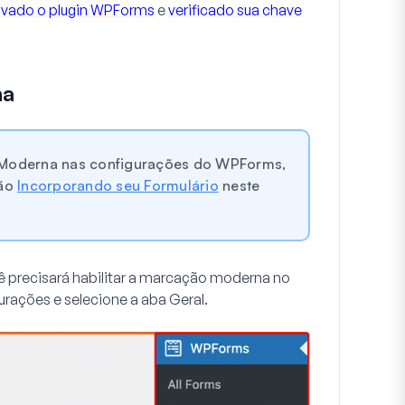
tivado o plugin WPForms
e
verificado sua chave
na
o Moderna nas configurações do WPForms,
ção
Incorporando seu Formulário
neste
cê precisará habilitar a marcação moderna no
urações
e selecione a aba
Geral
.