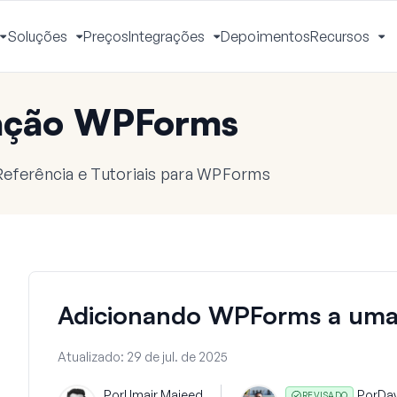
Soluções
Preços
Integrações
Depoimentos
Recursos
Alternar
Alternar
Alternar
Al
Menu
Menu
Menu
M
ação WPForms
eferência e Tutoriais para WPForms
Adicionando WPForms a uma
Atualizado:
29 de jul. de 2025
Por
Umair Majeed
Por
Da
REVISADO