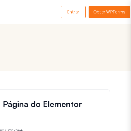
Entrar
Obter WPForms
ternar
enu
 Página do Elementor
vid Ozokoye