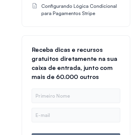
Configurando Lógica Condicional
para Pagamentos Stripe
Receba dicas e recursos
gratuitos diretamente na sua
caixa de entrada, junto com
mais de 60.000 outros
N
o
m
e
E
-
m
a
i