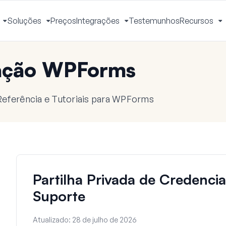
Soluções
Preços
Integrações
Testemunhos
Recursos
Ativar
Ativar
Ativar
A
Menu
Menu
Menu
M
ação WPForms
eferência e Tutoriais para WPForms
Partilha Privada de Credenci
Suporte
Atualizado:
28 de julho de 2026