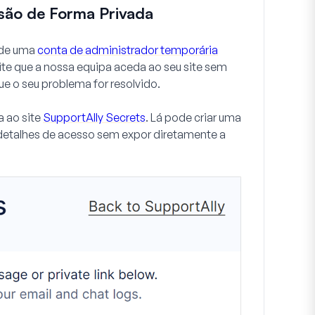
essão de Forma Privada
 de uma
conta de administrador temporária
mite que a nossa equipa aceda ao seu site sem
ue o seu problema for resolvido.
a ao site
SupportAlly Secrets
. Lá pode criar uma
s detalhes de acesso sem expor diretamente a