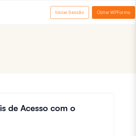
Iniciar Sessão
Obter WPForms
tivar
enu
ais de Acesso com o