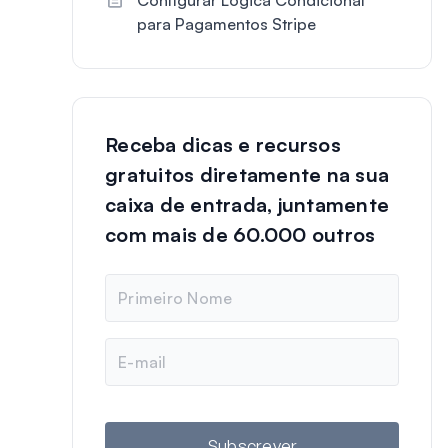
Configurar Lógica Condicional
para Pagamentos Stripe
Receba dicas e recursos
gratuitos diretamente na sua
caixa de entrada, juntamente
com mais de 60.000 outros
N
o
m
e
E
m
a
i
l
Subscrever