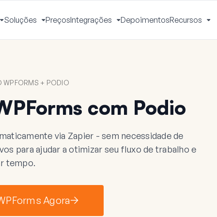
Soluções
Preços
Integrações
Depoimentos
Recursos
Alternar
Alternar
Alternar
Al
Menu
Menu
Menu
M
 WPFORMS + PODIO
WPForms com Podio
aticamente via Zapier - sem necessidade de
s para ajudar a otimizar seu fluxo de trabalho e
r tempo.
 WPForms Agora