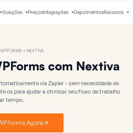
Soluções
Preços
Integrações
Depoimentos
Recursos
Alternar
Alternar
Alternar
Al
Menu
Menu
Menu
M
WPFORMS + NEXTIVA
PForms com Nextiva
tomaticamente via Zapier - sem necessidade de
ivos para ajudar a otimizar seu fluxo de trabalho
ar tempo.
 WPForms Agora