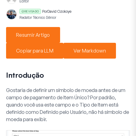
Editor
Por
David Ozokoye
REVISADO
Redator Técnico Sênior
Resumir Artigo
Copiar para LLM
Ver Markdown
Introdução
Gostaria de definir um símbolo de moeda antes de um
campo de pagamento de
Item Único
? Por padrão,
quando você usa este campo e o
Tipo de Item
está
definido como
Definido pelo Usuário
, não há símbolo de
moeda para exibir.