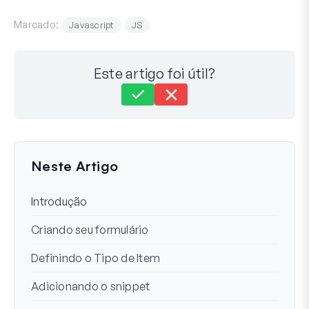
Marcado:
Javascript
JS
Este artigo foi útil?
Ainda com dificuldades?
Como podemos ajudar?
Última atualização em 19 de jul. de 2023
Neste Artigo
Introdução
Criando seu formulário
Definindo o Tipo de Item
Adicionando o snippet