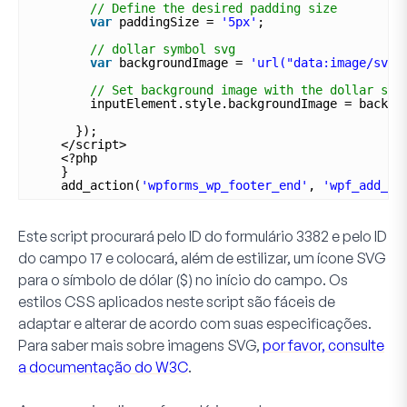
// Define the desired padding size
var
paddingSize = 
'5px'
; 
// dollar symbol svg
var
backgroundImage = 
'url("data:image/svg+
// Set background image with the dollar sym
inputElement.style.backgroundImage = backgr
});
</script>
<?php
}
add_action(
'wpforms_wp_footer_end'
, 
'wpf_add_do
Este script procurará pelo ID do formulário
3382
e pelo ID
do campo
17
e colocará, além de estilizar, um ícone SVG
para o símbolo de dólar ($) no início do campo. Os
estilos CSS aplicados neste script são fáceis de
adaptar e alterar de acordo com suas especificações.
Para saber mais sobre imagens SVG,
por favor, consulte
a documentação do W3C
.