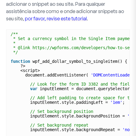
adicionar o snippet ao seu site. Para qualquer
assistência sobre como e onde adicionar snippets ao
seu site,
por favor, revise este tutorial
.
/**
* Set a currency symbol in the Single Item payment
*
* @link https://wpforms.com/developers/how-to-set-
*/
function
wpf_add_dollar_symbol_to_singleitem() {
?>
<script>
document.addEventListener( 
'DOMContentLoaded'
// Look for the form ID 3382 and the field 
var
inputElement = document.querySelector( 
// Add left padding to create space for the
inputElement.style.paddingLeft = 
'1em'
; 
// Set background position
inputElement.style.backgroundPosition = 
'le
// Set background repeat
inputElement.style.backgroundRepeat = 
'no-r