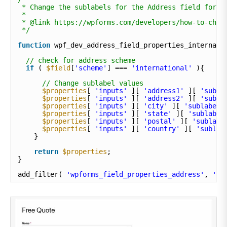
* Change the sublabels for the Address field for t
*
* @link https://wpforms.com/developers/how-to-chan
*/
function
wpf_dev_address_field_properties_internati
// check for address scheme
if
( 
$field
[
'scheme'
] === 
'international'
){
// Change sublabel values
$properties
[ 
'inputs'
][ 
'address1'
][ 
'subla
$properties
[ 
'inputs'
][ 
'address2'
][ 
'subla
$properties
[ 
'inputs'
][ 
'city'
][ 
'sublabel'
$properties
[ 
'inputs'
][ 
'state'
][ 
'sublabel
$properties
[ 
'inputs'
][ 
'postal'
][ 
'sublabe
$properties
[ 
'inputs'
][ 
'country'
][ 
'sublab
}
return
$properties
;
}
add_filter( 
'wpforms_field_properties_address'
, 
'wp