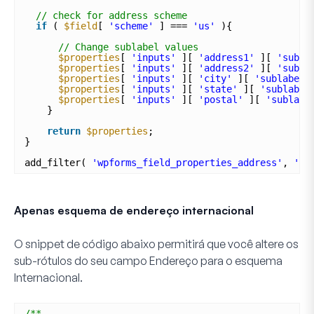
// check for address scheme
if
( 
$field
[ 
'scheme'
] === 
'us'
){
// Change sublabel values
$properties
[ 
'inputs'
][ 
'address1'
][ 
'subla
$properties
[ 
'inputs'
][ 
'address2'
][ 
'subla
$properties
[ 
'inputs'
][ 
'city'
][ 
'sublabel'
$properties
[ 
'inputs'
][ 
'state'
][ 
'sublabel
$properties
[ 
'inputs'
][ 
'postal'
][ 
'sublabe
}
return
$properties
;
}
add_filter( 
'wpforms_field_properties_address'
, 
'wp
Apenas esquema de endereço internacional
O snippet de código abaixo permitirá que você altere os
sub-rótulos do seu campo
Endereço
para o esquema
Internacional
.
/**