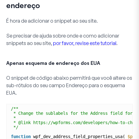
endereço
É hora de adicionar o snippet ao seu site.
Se precisar de ajuda sobre onde e como adicionar
snippets ao seu site,
por favor, revise este tutorial
.
Apenas esquema de endereço dos EUA
O snippet de código abaixo permitirá que você altere os
sub-rótulos do seu campo
Endereço
para o esquema
EUA
.
/**
* Change the sublabels for the Address field for t
*
* @link https://wpforms.com/developers/how-to-chan
*/
function
wpf_dev_address_field_properties_usa( 
$pro