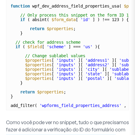
function
wpf_dev_address_field_properties_usa( 
$pro
// Only process this snippet on the form ID 123
if
( absint( 
$form_data
[ 
'id'
] ) !== 123 ) {
return
$properties
;
} 
// check for address scheme
if
( 
$field
[ 
'scheme'
] === 
'us'
){
// Change sublabel values
$properties
[ 
'inputs'
][ 
'address1'
][ 
'subla
$properties
[ 
'inputs'
][ 
'address2'
][ 
'subla
$properties
[ 
'inputs'
][ 
'city'
][ 
'sublabel'
$properties
[ 
'inputs'
][ 
'state'
][ 
'sublabel
$properties
[ 
'inputs'
][ 
'postal'
][ 
'sublabe
}
return
$properties
;
}
add_filter( 
'wpforms_field_properties_address'
, 
'w
Como você pode ver no snippet, tudo o que precisamos
fazer é adicionar a verificação do ID do formulário com