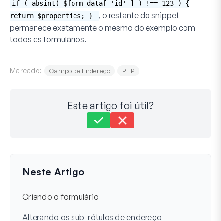
if ( absint( $form_data[ 'id' ] ) !== 123 ) {
, o restante do snippet
return $properties; }
permanece exatamente o mesmo do exemplo com
todos os formulários.
Marcado:
Campo de Endereço
PHP
Este artigo foi útil?
Ainda com dificuldades?
Como podemos ajudar?
Última Atualização em 21 de Mar de 2024
Neste Artigo
Criando o formulário
Alterando os sub-rótulos de endereço