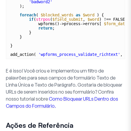
'badword2'
);
foreach
( 
$blocked_words
as
$word
) {
if
(
strpos
(
$field_submit
, 
$word
) !== FALSE )
wpforms()->process->errors[ 
$form_data
[
return
;
}
}
}
add_action( 
'wpforms_process_validate_richtext'
, 
'w
E é isso! Você criou e implementou um filtro de
palavrões para seus campos de formulário
Texto de
Linha Única
e
Texto de Parágrafo
. Gostaria de bloquear
URLs de serem inseridos no seu formulário? Confira
nosso tutorial sobre
Como Bloquear URLs Dentro dos
Campos do Formulário.
Ações de Referência