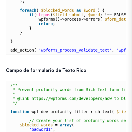
);
foreach
( 
$blocked_words
as
$word
) {
if
(
strpos
(
$field_submit
, 
$word
) !== FALSE )
wpforms()->process->errors[ 
$form_data
[
return
;
}
}
}
add_action( 
'wpforms_process_validate_text'
, 
'wpf_d
Campo de formulário de Texto Rico
/**
* Prevent profanity words from Rich Text form fiel
*
* @link https://wpforms.com/developers/how-to-bloc
*/
function
wpf_dev_profanity_filter_rich_text( 
$field
// Create your list of profanity words sepa
$blocked_words
= 
array
( 
'badword1'
, 