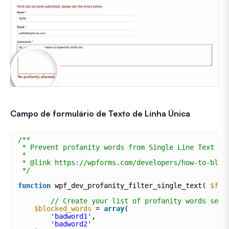
Campo de formulário de Texto de Linha Única
/**
* Prevent profanity words from Single Line Text fo
*
* @link https://wpforms.com/developers/how-to-bloc
*/
function
wpf_dev_profanity_filter_single_text( 
$fie
// Create your list of profanity words sepa
$blocked_words
= 
array
( 
'badword1'
, 
'badword2'