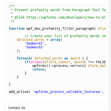
/**
* Prevent profanity words from Paragraph Text form
*
* @link https://wpforms.com/developers/how-to-bloc
*/
function
wpf_dev_profanity_filter_paragraph( 
$field
// Create your list of profanity words sepa
$blocked_words
= 
array
( 
'badword1'
, 
'badword2'
);
foreach
( 
$blocked_words
as
$word
) {
if
(
strpos
(
$field_submit
, 
$word
) !== FALSE )
wpforms()->process->errors[ 
$form_data
[
return
;
}
}
}
add_action( 
'wpforms_process_validate_textarea'
, 
'w