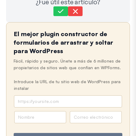
¿Fue útil este artículo?
Aún atascado?
¿Cómo podemos ayudar?
El mejor plugin constructor de
Última actualización el 13 de mayo de 2025
formularios de arrastrar y soltar
para WordPress
Fácil, rápido y seguro. Únete a más de 6 millones de
propietarios de sitios web que confían en WPForms.
Introduce la URL de tu sitio web de WordPress para
instalar
N
C
o
o
m
r
b
r