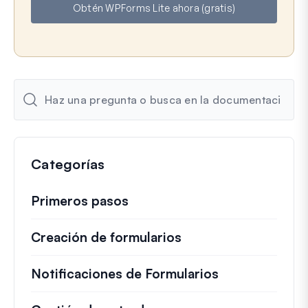
Obtén WPForms Lite ahora (gratis)
r
e
e
o
e
l
e
c
t
r
ó
n
Categorías
i
c
o
Primeros pasos
Creación de formularios
Notificaciones de Formularios