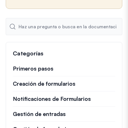
e
l
e
c
t
r
ó
n
Categorías
i
c
o
Primeros pasos
Creación de formularios
Notificaciones de Formularios
Gestión de entradas