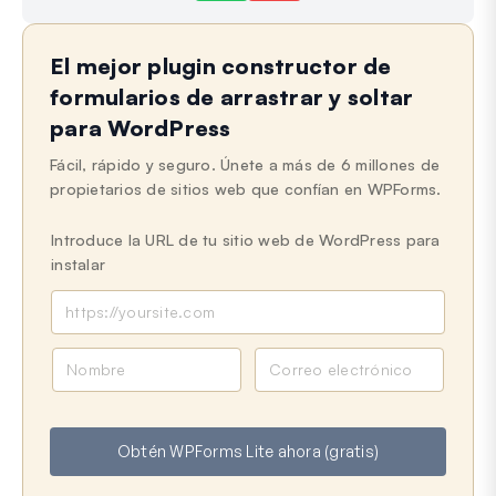
Aún atascado?
¿Cómo podemos ayudar?
El mejor plugin constructor de
Última actualización: 30 de sep de 2024
formularios de arrastrar y soltar
para WordPress
Fácil, rápido y seguro. Únete a más de 6 millones de
propietarios de sitios web que confían en WPForms.
Introduce la URL de tu sitio web de WordPress para
instalar
N
C
o
o
m
r
b
r
Obtén WPForms Lite ahora (gratis)
r
e
e
o