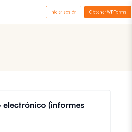
Iniciar sesión
Obtener WPForms
ctivar
enú
electrónico (informes