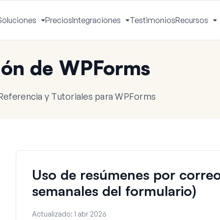
Soluciones
Precios
Integraciones
Testimonios
Recursos
ctivar
Activar
Activar
A
enú
menú
menú
m
ión de WPForms
Referencia y Tutoriales para WPForms
Uso de resúmenes por correo 
semanales del formulario)
Actualizado:
1 abr 2026