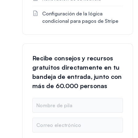
Configuración de la lógica
condicional para pagos de Stripe
Recibe consejos y recursos
gratuitos directamente en tu
bandeja de entrada, junto con
más de 60.000 personas
N
o
m
b
C
r
o
e
r
r