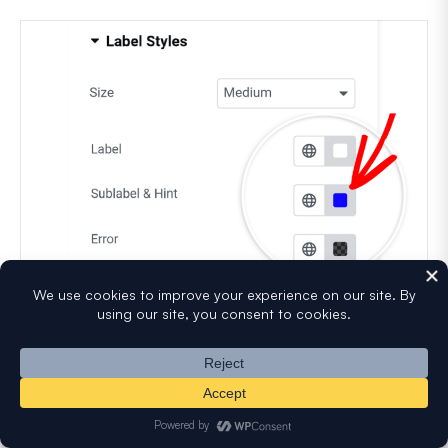
Etiqueta
: Esta opción cambia el color del texto de
tus etiquetas.
Subetiqueta y ayuda
: Esta opción controla el
color de las subetiquetas y las ayudas de los
campos que aparecen cuando WPForms sugiere