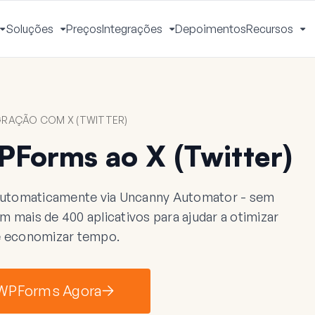
Soluções
Preços
Integrações
Depoimentos
Recursos
Alternar
Alternar
Alternar
Al
Menu
Menu
Menu
M
RAÇÃO COM X (TWITTER)
Forms ao X (Twitter)
automaticamente via Uncanny Automator - sem
mais de 400 aplicativos para ajudar a otimizar
 e economizar tempo.
 WPForms Agora