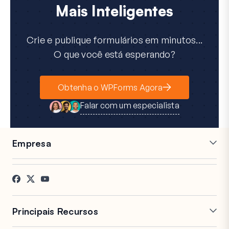
Mais Inteligentes
Crie e publique formulários em minutos...
O que você está esperando?
Obtenha o WPForms Agora
Falar com um especialista
Empresa
Carreiras
Afiliados
Depoimentos
Blog
Contato
Divulgação FTC
Imprensa
Principais Recursos