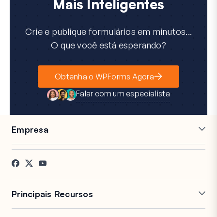
Mais Inteligentes
Crie e publique formulários em minutos...
O que você está esperando?
Obtenha o WPForms Agora
Falar com um especialista
Empresa
Carreiras
Afiliados
Depoimentos
Blog
Contato
Divulgação FTC
Imprensa
Principais Recursos
Construtor de Formulários
Formulários de Múltiplas