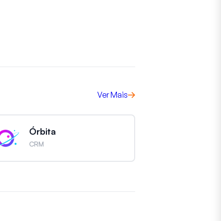
Ver Mais
Órbita
CRM