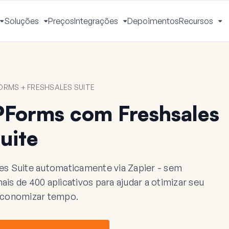
Soluções
Preços
Integrações
Depoimentos
Recursos
Alternar
Alternar
Alternar
Al
Menu
Menu
Menu
M
RMS + FRESHSALES SUITE
Forms com Freshsales
uite
s Suite automaticamente via Zapier - sem
s de 400 aplicativos para ajudar a otimizar seu
 economizar tempo.