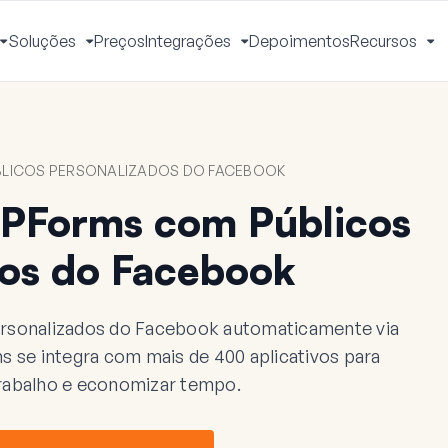
Soluções
Preços
Integrações
Depoimentos
Recursos
Alternar
Alternar
Alternar
Al
Menu
Menu
Menu
M
BLICOS PERSONALIZADOS DO FACEBOOK
PForms com Públicos
dos do Facebook
rsonalizados do Facebook automaticamente via
 se integra com mais de 400 aplicativos para
 trabalho e economizar tempo.